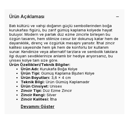
Ürün Açıklaması
Batı kültürü ve vahşi doğanın güçlü sembollerinden boğa
kurukafası figürü, bu zarif gümüş kaplama kolyede hayat
buluyor. Modern ve parlak düz ezme zincirle birleşen bu
özgün tasarım, hem stilinize cesur bir dokunuş katar hem de
dayanıklılık, direnç ve özgürlük mesajını yansıtır. İthal zincir
kalitesi sayesinde hem şık hem de konforlu bir kullanım
sunar. Kendinize veya alternatif tarzlara ve sembolik takılara
ilgi duyan sevdiklerinize anlamlı bir hediye arıyorsanız, bu
unisex kolye tam size göre.
Ürün Özellikleri/Teknik Bilgiler:
Ürün Adı:
Kurukafa Boğa Kolye
Ürün Tipi:
Gümüş Kaplama Bijuteri Kolye
Ürün Boyutları:
3,6 x 4 cm
Teknik Bilgi:
Ürün Gümüş Kaplamadır
Ürün Cinsiyet:
Unisex
Zincir Tipi:
Düz Ezme Zincir
Zincir Rengi:
Silver
Zincir Kalitesi:
İtha
Devamını Göster