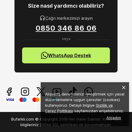
Size nasıl yardımcı olabiliriz?
Çağrı merkezimizi arayın
0850 346 86 06
WhatsApp Destek
Alışveriş deneyiminizi iyileştirmek için yasal
düzenlemelere uygun çerezler (cookies)
kullanıyoruz. Detaylı bilgiye
Gizlilik ve
Çerez Politikası
sayfamızdan erişebilirsiniz.
Anladım
Bufarkli.com © Copyright 2018 Her Hakkı Saklıdır. Kredi kartı
bilgileriniz 256bit SSL sertifikası ile korunmaktadır.