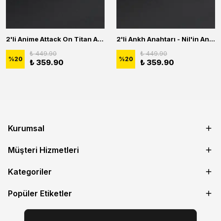
2'li Anime Attack On Titan Acrylic Maria Anime Naruto Erkek Kadın Kolye Seti
2'li Ankh Anahtarı - Nil'in Anahtarı - Kuru Kafa Erkek Kadın Kolye Seti
₺ 449.90
₺ 449.90
%
20
%
20
₺ 359.90
₺ 359.90
Kurumsal
Müşteri Hizmetleri
Kategoriler
Popüler Etiketler