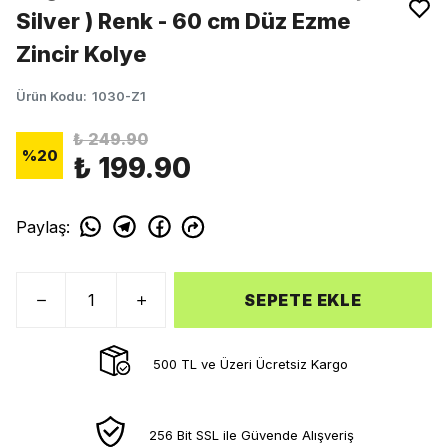
Silver ) Renk - 60 cm Düz Ezme
Zincir Kolye
Ürün Kodu
:
1030-Z1
₺ 249.90
%
20
₺ 199.90
Paylaş
:
SEPETE EKLE
500 TL ve Üzeri Ücretsiz Kargo
256 Bit SSL ile Güvende Alışveriş