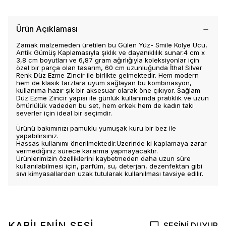
Ürün Açıklaması
Zamak malzemeden üretilen bu Gülen Yüz- Smile Kolye Ucu,
Antik Gümüş Kaplamasıyla şıklık ve dayanıklılık sunar.4 cm x
3,8 cm boyutları ve 6,87 gram ağırlığıyla koleksiyonlar için
özel bir parça olan tasarım, 60 cm uzunluğunda İthal Silver
Renk Düz Ezme Zincir ile birlikte gelmektedir. Hem modern
hem de klasik tarzlara uyum sağlayan bu kombinasyon,
kullanıma hazır şık bir aksesuar olarak öne çıkıyor. Sağlam
Düz Ezme Zincir yapısı ile günlük kullanımda pratiklik ve uzun
ömürlülük vadeden bu set, hem erkek hem de kadın takı
severler için ideal bir seçimdir.
Ürünü bakımınızı pamuklu yumuşak kuru bir bez ile
yapabilirsiniz.
Hassas kullanımı önerilmektedir.Üzerinde ki kaplamaya zarar
vermediğiniz sürece kararma yapmayacaktır.
Ürünlerimizin özelliklerini kaybetmeden daha uzun süre
kullanılabilmesi için, parfüm, su, deterjan, dezenfektan gibi
sıvı kimyasallardan uzak tutularak kullanılması tavsiye edilir.
KABİLENİN SESİ
SESİNİ DUYUR