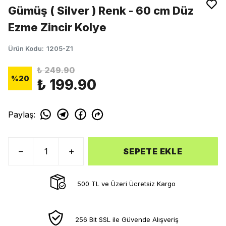
Gümüş ( Silver ) Renk - 60 cm Düz
Ezme Zincir Kolye
Ürün Kodu
:
1205-Z1
₺ 249.90
%
20
₺ 199.90
Paylaş
:
SEPETE EKLE
500 TL ve Üzeri Ücretsiz Kargo
256 Bit SSL ile Güvende Alışveriş