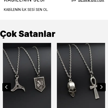
KABİLENİN İLK SESİ SEN OL.
Çok Satanlar