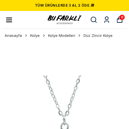
TÜM ÜRÜNLERDE 3 AL 2 ÖDE 🎁
0
Anasayfa
Kolye
Kolye Modelleri
Düz Zincir Kolye