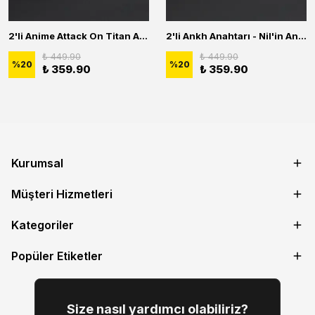
2'li Anime Attack On Titan Acrylic Maria Anime Naruto Erkek Kadın Kolye Seti
2'li Ankh Anahtarı - Nil'in Anahtarı - Kuru Kafa Erkek Kadın Kolye Seti
₺ 449.90
₺ 449.90
%
20
%
20
₺ 359.90
₺ 359.90
Kurumsal
Müşteri Hizmetleri
Kategoriler
Popüler Etiketler
Size nasıl yardımcı olabiliriz?