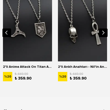
2'li Anime Attack On Titan Acrylic Maria Anime Naruto Erkek Kadın Kolye Seti
2'li Ankh Anahtarı - Nil'in Anahtarı - Kuru Kafa Erkek Kadın Kolye Seti
₺ 449.90
₺ 449.90
%
20
%
20
₺ 359.90
₺ 359.90