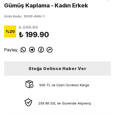
Gümüş Kaplama - Kadın Erkek
Ürün Kodu
:
5009-ANH-1
₺ 249.90
%
20
₺ 199.90
Paylaş
:
Stoğa Gelince Haber Ver
500 TL ve Üzeri Ücretsiz Kargo
256 Bit SSL ile Güvende Alışveriş