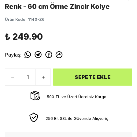
Renk - 60 cm Örme Zincir Kolye
Ürün Kodu
:
1140-Z6
₺ 249.90
Paylaş
:
SEPETE EKLE
500 TL ve Üzeri Ücretsiz Kargo
256 Bit SSL ile Güvende Alışveriş