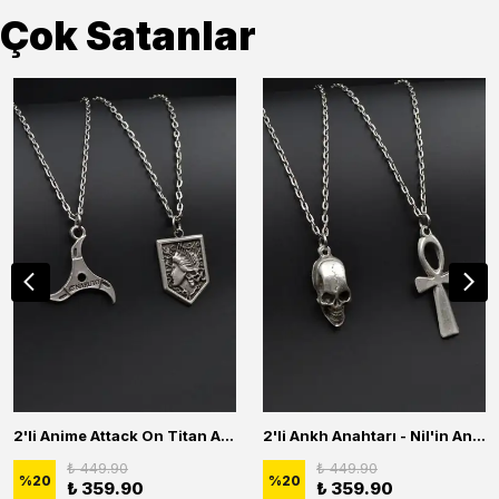
Çok Satanlar
2'li Anime Attack On Titan Acrylic Maria Anime Naruto Erkek Kadın Kolye Seti
2'li Ankh Anahtarı - Nil'in Anahtarı - Kuru Kafa Erkek Kadın Kolye Seti
₺ 449.90
₺ 449.90
%
20
%
20
₺ 359.90
₺ 359.90