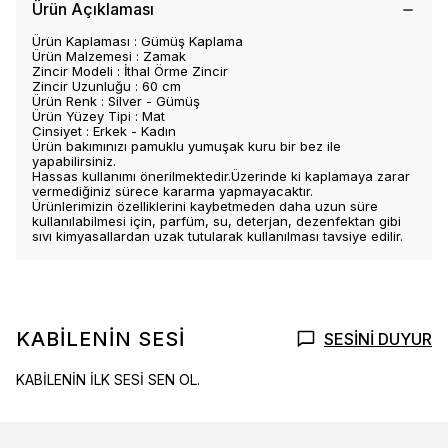
Ürün Açıklaması
Ürün Kaplaması : Gümüş Kaplama
Ürün Malzemesi : Zamak
Zincir Modeli : İthal Örme Zincir
Zincir Uzunluğu : 60 cm
Ürün Renk : Silver - Gümüş
Ürün Yüzey Tipi : Mat
Cinsiyet : Erkek - Kadın
Ürün bakımınızı pamuklu yumuşak kuru bir bez ile
yapabilirsiniz.
Hassas kullanımı önerilmektedir.Üzerinde ki kaplamaya zarar
vermediğiniz sürece kararma yapmayacaktır.
Ürünlerimizin özelliklerini kaybetmeden daha uzun süre
kullanılabilmesi için, parfüm, su, deterjan, dezenfektan gibi
sıvı kimyasallardan uzak tutularak kullanılması tavsiye edilir.
KABİLENİN SESİ
SESİNİ DUYUR
KABİLENİN İLK SESİ SEN OL.