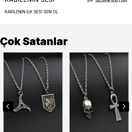
KABİLENİN İLK SESİ SEN OL.
Çok Satanlar