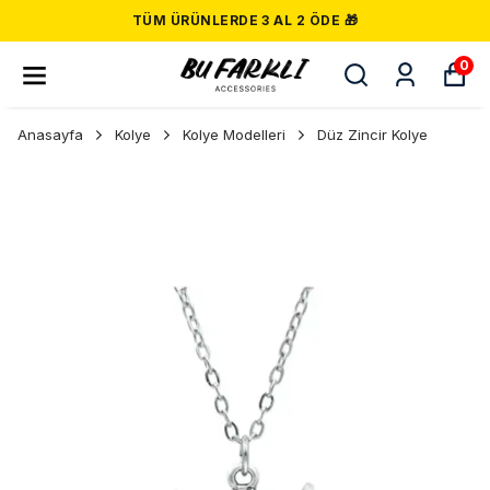
TÜM ÜRÜNLERDE 3 AL 2 ÖDE 🎁
0
Anasayfa
Kolye
Kolye Modelleri
Düz Zincir Kolye