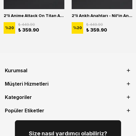
2'li Anime Attack On Titan Acrylic Maria Anime Naruto Erkek Kadın Kolye Seti
2'li Ankh Anahtarı - Nil'in Anahtarı - Kuru Kafa Erkek Kadın Kolye Seti
₺ 449.90
₺ 449.90
%
20
%
20
₺ 359.90
₺ 359.90
Kurumsal
Müşteri Hizmetleri
Kategoriler
Popüler Etiketler
Size nasıl yardımcı olabiliriz?