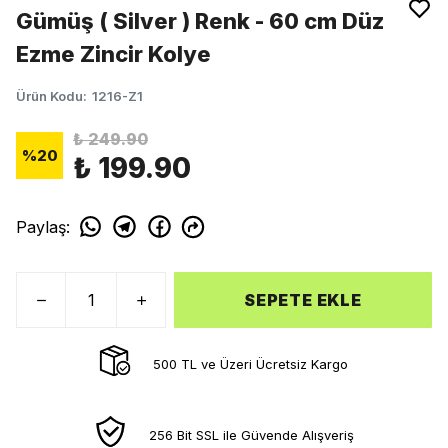
Gümüş ( Silver ) Renk - 60 cm Düz
Ezme Zincir Kolye
Ürün Kodu
:
1216-Z1
₺ 249.90
%
20
₺ 199.90
Paylaş
:
SEPETE EKLE
500 TL ve Üzeri Ücretsiz Kargo
256 Bit SSL ile Güvende Alışveriş