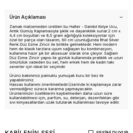
Ürün Açıklaması
Zamak malzemeden üretilen bu Halter - Dambıl Kolye Ucu,
Antik Gümüş Kaplamasıyla şıklık ve dayanıklılık sunar.2 cm x
4,4 cm boyutları ve 8,5 gram ağırlığıyla koleksiyonlar için
özel bir parça olan tasarım, 60 cm uzunluğunda İthal Silver
Renk Düz Ezme Zincir ile birlikte gelmektedir. Hem modern
hem de klasik tarzlara uyum sağlayan bu kombinasyon,
kullanıma hazır şık bir aksesuar olarak öne çıkıyor. Sağlam
Düz Ezme Zincir yapısı ile günlük kullanımda pratiklik ve uzun
ömürlülük vadeden bu set, hem erkek hem de kadın takı
severler için ideal bir seçimdir.
Ürünü bakımınızı pamuklu yumuşak kuru bir bez ile
yapabilirsiniz.
Hassas kullanımı önerilmektedir.Üzerinde ki kaplamaya zarar
vermediğiniz sürece kararma yapmayacaktır.
Ürünlerimizin özelliklerini kaybetmeden daha uzun süre
kullanılabilmesi için, parfüm, su, deterjan, dezenfektan gibi
sıvı kimyasallardan uzak tutularak kullanılması tavsiye edilir.
KABİLENİN SESİ
SESİNİ DUYUR