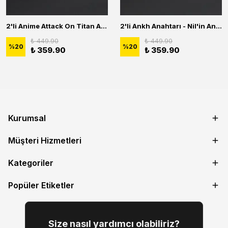
2'li Anime Attack On Titan Acrylic Maria Anime Naruto Erkek Kadın Kolye Seti
2'li Ankh Anahtarı - Nil'in Anahtarı - Kuru Kafa Erkek Kadın Kolye Seti
₺ 449.90
₺ 449.90
%
20
%
20
₺ 359.90
₺ 359.90
Kurumsal
Müşteri Hizmetleri
Kategoriler
Popüler Etiketler
Size nasıl yardımcı olabiliriz?