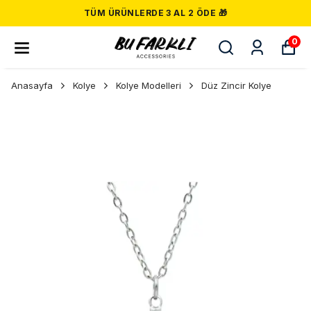
TÜM ÜRÜNLERDE 3 AL 2 ÖDE 🎁
0
Anasayfa
Kolye
Kolye Modelleri
Düz Zincir Kolye