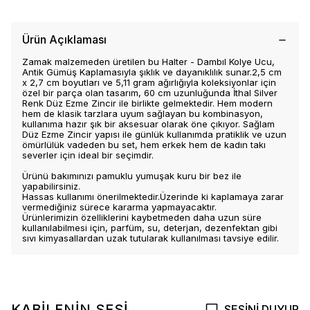
Ürün Açıklaması
Zamak malzemeden üretilen bu Halter - Dambıl Kolye Ucu,
Antik Gümüş Kaplamasıyla şıklık ve dayanıklılık sunar.2,5 cm
x 2,7 cm boyutları ve 5,11 gram ağırlığıyla koleksiyonlar için
özel bir parça olan tasarım, 60 cm uzunluğunda İthal Silver
Renk Düz Ezme Zincir ile birlikte gelmektedir. Hem modern
hem de klasik tarzlara uyum sağlayan bu kombinasyon,
kullanıma hazır şık bir aksesuar olarak öne çıkıyor. Sağlam
Düz Ezme Zincir yapısı ile günlük kullanımda pratiklik ve uzun
ömürlülük vadeden bu set, hem erkek hem de kadın takı
severler için ideal bir seçimdir.
Ürünü bakımınızı pamuklu yumuşak kuru bir bez ile
yapabilirsiniz.
Hassas kullanımı önerilmektedir.Üzerinde ki kaplamaya zarar
vermediğiniz sürece kararma yapmayacaktır.
Ürünlerimizin özelliklerini kaybetmeden daha uzun süre
kullanılabilmesi için, parfüm, su, deterjan, dezenfektan gibi
sıvı kimyasallardan uzak tutularak kullanılması tavsiye edilir.
KABİLENİN SESİ
SESİNİ DUYUR