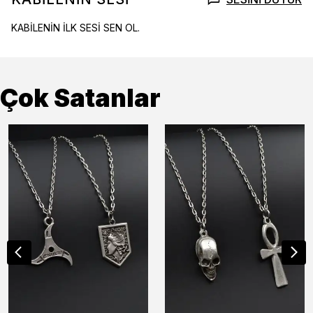
KABİLENİN İLK SESİ SEN OL.
Çok Satanlar