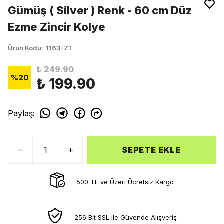
Gümüş ( Silver ) Renk - 60 cm Düz
Ezme Zincir Kolye
Ürün Kodu
:
1163-Z1
₺ 249.90
%
20
₺ 199.90
Paylaş
:
SEPETE EKLE
500 TL ve Üzeri Ücretsiz Kargo
256 Bit SSL ile Güvende Alışveriş