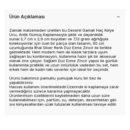
Ürün Açıklaması
Zamak malzemeden üretilen bu Desenli Gamalı Haç Kolye
Ucu, Antik Gümüş Kaplamasıyla şıklık ve dayanıklılık
sunar.3,7 cm x 2,9 cm boyutları ve 7,13 gram ağırlığıyla
koleksiyonlar için özel bir parça olan tasarım, 60 cm
uzunluğunda İthal Silver Renk Düz Ezme Zincir ile birlikte
gelmektedir. Hem modern hem de klasik tarzlara uyum
sağlayan bu kombinasyon, kullanıma hazır şık bir aksesuar
olarak öne çıkıyor. Sağlam Düz Ezme Zincir yapısı ile günlük
kullanımda pratiklik ve uzun ömürlülük vadeden bu set, hem
erkek hem de kadın takı severler için ideal bir seçimdir.
Ürünü bakımınızı pamuklu yumuşak kuru bir bez ile
yapabilirsiniz.
Hassas kullanımı önerilmektedir.Üzerinde ki kaplamaya zarar
vermediğiniz sürece kararma yapmayacaktır.
Ürünlerimizin özelliklerini kaybetmeden daha uzun süre
kullanılabilmesi için, parfüm, su, deterjan, dezenfektan gibi
sıvı kimyasallardan uzak tutularak kullanılması tavsiye edilir.