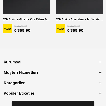
2'li Anime Attack On Titan Acrylic Maria Anime Naruto Erkek Kadın Kolye Seti
2'li Ankh Anahtarı - Nil'in Anahtarı - Kuru Kafa Erkek Kadın Kolye Seti
₺ 449.90
₺ 449.90
%
20
%
20
₺ 359.90
₺ 359.90
Kurumsal
Müşteri Hizmetleri
Kategoriler
Popüler Etiketler