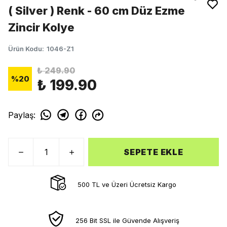
( Silver ) Renk - 60 cm Düz Ezme
Zincir Kolye
Ürün Kodu
:
1046-Z1
₺ 249.90
%
20
₺ 199.90
Paylaş
:
SEPETE EKLE
500 TL ve Üzeri Ücretsiz Kargo
256 Bit SSL ile Güvende Alışveriş