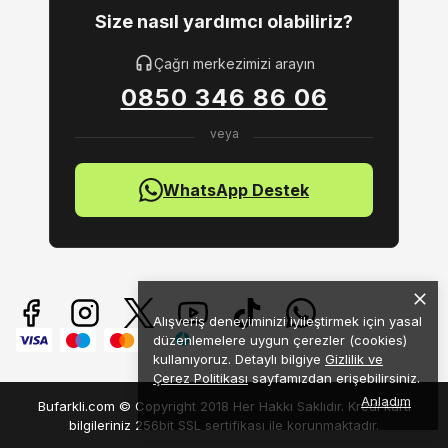
Size nasıl yardımcı olabiliriz?
Çağrı merkezimizi arayın
0850 346 86 06
WhatsApp Destek
Alışveriş deneyiminizi iyileştirmek için yasal
düzenlemelere uygun çerezler (cookies)
kullanıyoruz. Detaylı bilgiye
Gizlilik ve
Çerez Politikası
sayfamızdan erişebilirsiniz.
Anladım
Bufarkli.com © Copyright 2018 Her Hakkı Saklıdır. Kredi kartı
bilgileriniz 256bit SSL sertifikası ile korunmaktadır.