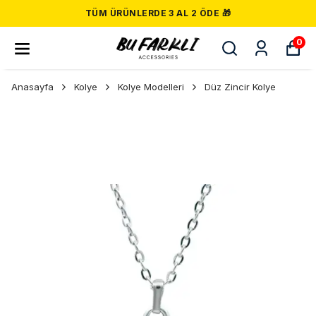
TÜM ÜRÜNLERDE 3 AL 2 ÖDE 🎁
0
Anasayfa
Kolye
Kolye Modelleri
Düz Zincir Kolye