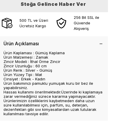
Stoğa Gelince Haber Ver
256 Bit SSL ile
500 TL ve Üzeri
Güvende
Ücretsiz Kargo
Alışveriş
Ürün Açıklaması
Ürün Kaplaması : Gümüş Kaplama
Ürün Malzemesi : Zamak
Zincir Modeli : İthal Örme Zincir
Zincir Uzunluğu : 60 cm
Ürün Renk : Silver - Gümüş
Ürün Yüzey Tipi : Mat
Cinsiyet : Erkek - Kadın
Ürün bakımınızı pamuklu yumuşak kuru bir bez ile
yapabilirsiniz.
Hassas kullanımı önerilmektedir.Üzerinde ki kaplamaya
zarar vermediğiniz sürece kararma yapmayacaktır.
Ürünlerimizin özelliklerini kaybetmeden daha uzun
süre kullanılabilmesi için, parfüm, su, deterjan,
dezenfektan gibi sıvı kimyasallardan uzak tutularak
kullanılması tavsiye edilir.