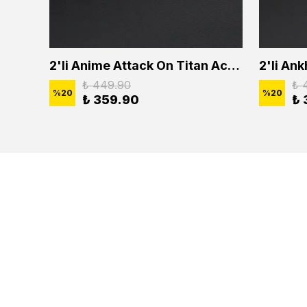
2'li Buffalo Boğa Çubuk Bar Erkek Kadın Kolye Seti
2'li Anime Attack On Titan Acrylic Maria Anime Naruto Erkek Kadın Kolye Seti
₺ 449.90
₺ 
%
20
%
20
₺ 359.90
₺ 