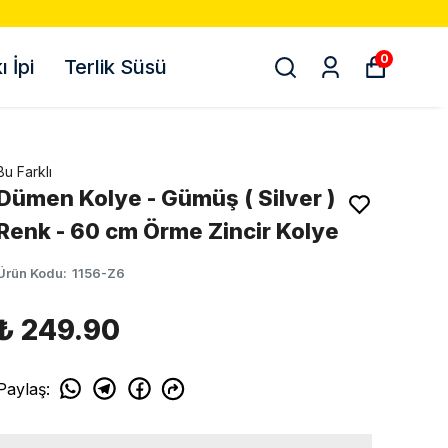
0
 İpi
Terlik Süsü
Bu Farklı
Dümen Kolye - Gümüş ( Silver )
Renk - 60 cm Örme Zincir Kolye
Ürün Kodu
:
1156-Z6
₺ 249.90
Paylaş
: