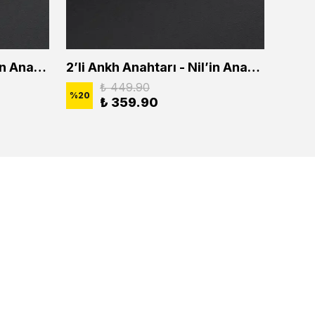
2'li Ankh Anahtarı - Nil'in Anahtarı Erkek Kadın Kolye Seti
2’li Ankh Anahtarı - Nil’in Anahtarı Erkek Kadın Kolye Seti
₺ 449.90
%
20
%
20
₺ 359.90