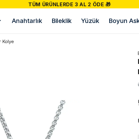
 ÖDE 🎁
Anahtarlık
Bileklik
Yüzük
Boyun Askı
r Kolye