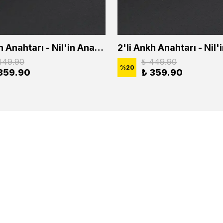
2'li Ankh Anahtarı - Nil'in Anahtarı - Kuru Kafa Erkek Kadın Kolye Seti
449.90
₺ 449.90
%
20
359.90
₺ 359.90