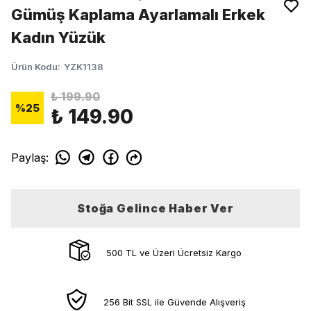
Gümüş Kaplama Ayarlamalı Erkek
Kadın Yüzük
Ürün Kodu
:
YZK1138
₺ 199.90
%
25
₺ 149.90
Paylaş
:
Stoğa Gelince Haber Ver
500 TL ve Üzeri Ücretsiz Kargo
256 Bit SSL ile Güvende Alışveriş