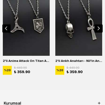
2'li Anime Attack On Titan Acrylic Maria Anime Naruto Erkek Kadın Kolye Seti
2'li Ankh Anahtarı - Nil'in Anahtarı - Kuru Kafa Erkek Kadın Kolye Seti
₺ 449.90
₺ 449.90
%
20
%
20
₺ 359.90
₺ 359.90
Kurumsal