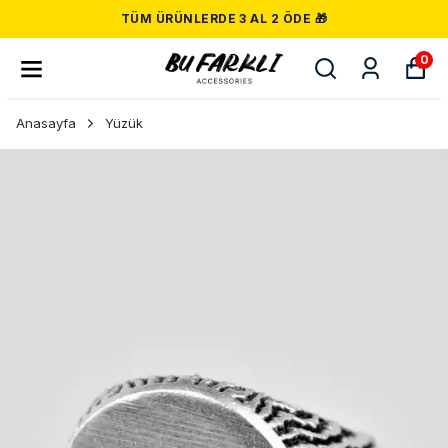
TÜM ÜRÜNLERDE 3 AL 2 ÖDE 🎁
0
Anasayfa
Yüzük