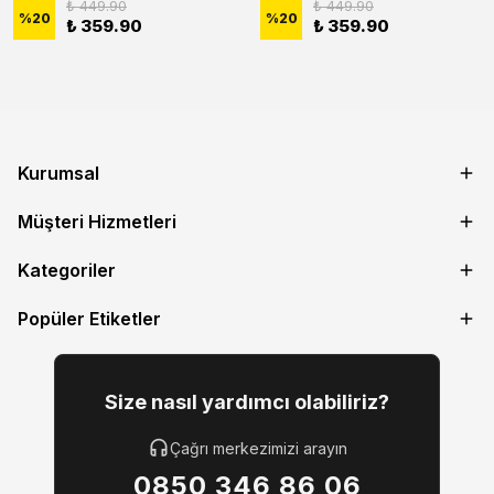
₺ 449.90
₺ 449.90
%
20
%
20
₺ 359.90
₺ 359.90
Kurumsal
Müşteri Hizmetleri
Kategoriler
Popüler Etiketler
Size nasıl yardımcı olabiliriz?
Çağrı merkezimizi arayın
0850 346 86 06