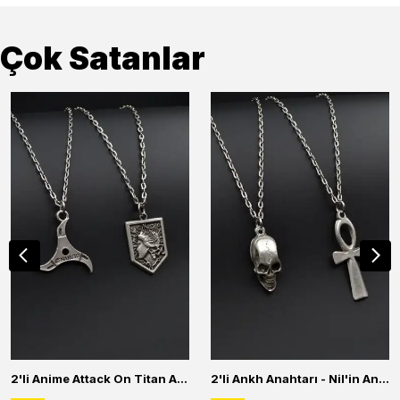
Çok Satanlar
2'li Anime Attack On Titan Acrylic Maria Anime Naruto Erkek Kadın Kolye Seti
2'li Ankh Anahtarı - Nil'in Anahtarı - Kuru Kafa Erkek Kadın Kolye Seti