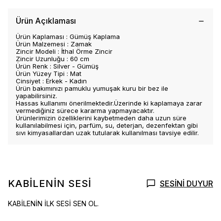
Ürün Açıklaması
Ürün Kaplaması : Gümüş Kaplama
Ürün Malzemesi : Zamak
Zincir Modeli : İthal Örme Zincir
Zincir Uzunluğu : 60 cm
Ürün Renk : Silver - Gümüş
Ürün Yüzey Tipi : Mat
Cinsiyet : Erkek - Kadın
Ürün bakımınızı pamuklu yumuşak kuru bir bez ile
yapabilirsiniz.
Hassas kullanımı önerilmektedir.Üzerinde ki kaplamaya zarar
vermediğiniz sürece kararma yapmayacaktır.
Ürünlerimizin özelliklerini kaybetmeden daha uzun süre
kullanılabilmesi için, parfüm, su, deterjan, dezenfektan gibi
sıvı kimyasallardan uzak tutularak kullanılması tavsiye edilir.
KABİLENİN SESİ
SESİNİ DUYUR
KABİLENİN İLK SESİ SEN OL.