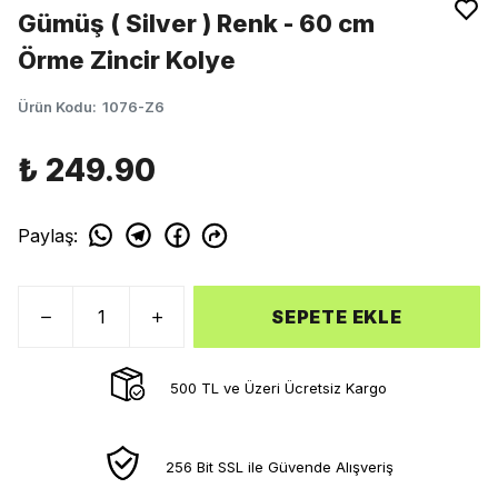
Gümüş ( Silver ) Renk - 60 cm
Örme Zincir Kolye
Ürün Kodu
:
1076-Z6
₺ 249.90
Paylaş
:
SEPETE EKLE
500 TL ve Üzeri Ücretsiz Kargo
256 Bit SSL ile Güvende Alışveriş