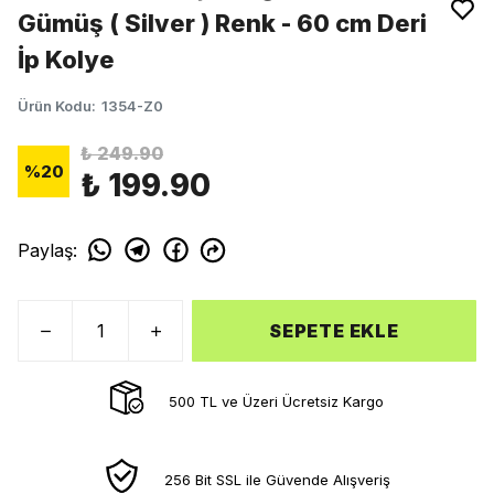
Gümüş ( Silver ) Renk - 60 cm Deri
İp Kolye
Ürün Kodu
:
1354-Z0
₺ 249.90
%
20
₺ 199.90
Paylaş
:
SEPETE EKLE
500 TL ve Üzeri Ücretsiz Kargo
256 Bit SSL ile Güvende Alışveriş