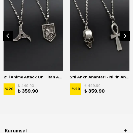
2'li Anime Attack On Titan Acrylic Maria Anime Naruto Erkek Kadın Kolye Seti
2'li Ankh Anahtarı - Nil'in Anahtarı - Kuru Kafa Erkek Kadın Kolye Seti
₺ 449.90
₺ 449.90
%
20
%
20
₺ 359.90
₺ 359.90
Kurumsal