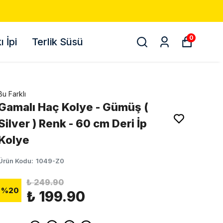
0
 İpi
Terlik Süsü
Bu Farklı
Gamalı Haç Kolye - Gümüş (
Silver ) Renk - 60 cm Deri İp
Kolye
Ürün Kodu
:
1049-Z0
₺ 249.90
%
20
₺ 199.90