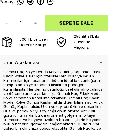
Paylaş
:
SEPETE EKLE
256 Bit SSL ile
500 TL ve Üzeri
Güvende
Ücretsiz Kargo
Alışveriş
Ürün Açıklaması
Gamalı Haç Kolye Deri İp Kolye Gümüş Kaplama Erkek
Kadın Kolye sizler için özellikle Deri İp Kolye seven
kullanıcılar için tasarlandı. 60 cm ideal ip uzunluğuna
sahip olan kolye kapatma kısmında papağan
kullanılmıştır. Her deri ip uzunluğu özel olarak ölçülmüş
ve 60 cm olarak ayarlanmıştır.Gamalı Haç Erkek Model
Kolye tamamen kendi imalatımızdır. Gamalı Haç Kadın
Model Kolye Gümüş Kaplamalıdır diğer bilinen adı Antik
Gümüş Kaplamalıdır. Ürün yüzeyi pürüzlü ve desenlidir.
Düz ve parlak bir yüzey değil onun aksine Antik bir
görünümü vardır. Bu da ürüne ait gölgelerin ortaya
çıkmasına ve kolyeye uzaktan bakan kişilerin kolyenin
bütün hatlarını görmesini sağlamaktadır. Bu da dikkat
çekici biri olmanıza sebep olacaktır. Gamalı Haç Kolye