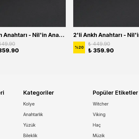
2'li Ankh Anahtarı - Nil'in Anahtarı - Kuru Kafa Erkek Kadın Kolye Seti
449.90
₺ 449.90
%
20
359.90
₺ 359.90
ri
Kategoriler
Popüler Etiketler
Kolye
Witcher
Anahtarlık
Viking
Yüzük
Haç
Bileklik
Müzik