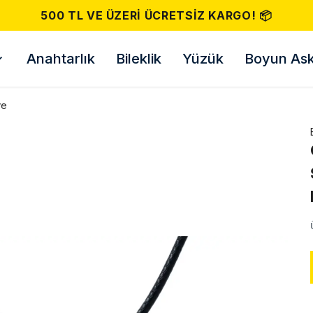
500 TL VE ÜZERI ÜCRETSIZ KARGO! 📦
Anahtarlık
Bileklik
Yüzük
Boyun Askı
ye