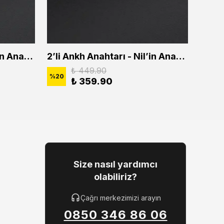
2'li Ankh Anahtarı - Nil'in Anahtarı Erkek Kadın Kolye Seti
2’li Ankh Anahtarı - Nil’in Anahtarı Erkek Kadın Kolye Seti
₺ 449.90
%
20
%
20
₺ 359.90
Size nasıl yardımcı
olabiliriz?
Çağrı merkezimizi arayın
0850 346 86 06