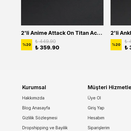
2'li Buffalo Boğa Çubuk Bar Erkek Kadın Kolye Seti
2'li Anime Attack On Titan Acrylic Maria Anime Naruto Erkek Kadın Kolye Seti
₺ 449.90
₺ 
%
20
%
20
₺ 359.90
₺ 
Kurumsal
Müşteri Hizmetle
Hakkımızda
Üye Ol
Blog Anasayfa
Giriş Yap
Gizlilik Sözleşmesi
Hesabım
Dropshipping ve Bayilik
Siparişlerim