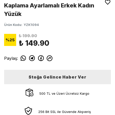
Kaplama Ayarlamalı Erkek Kadın
Yüzük
Ürün Kodu
:
YZK1094
₺ 199.90
%
25
₺ 149.90
Paylaş
:
Stoğa Gelince Haber Ver
500 TL ve Üzeri Ücretsiz Kargo
256 Bit SSL ile Güvende Alışveriş