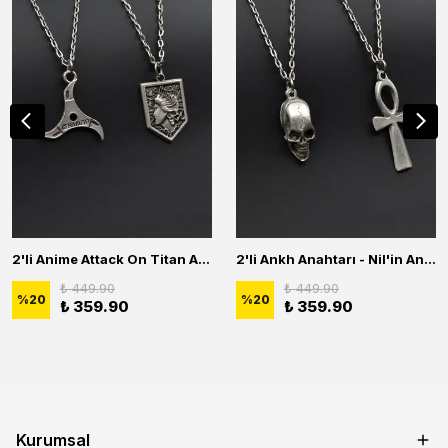
2'li Anime Attack On Titan Acrylic Maria Anime Naruto Erkek Kadın Kolye Seti
2'li Ankh Anahtarı - Nil'in Anahtarı - Kuru Kafa Erkek Kadın Kolye Seti
₺ 449.90
₺ 449.90
%
20
%
20
₺ 359.90
₺ 359.90
Kurumsal