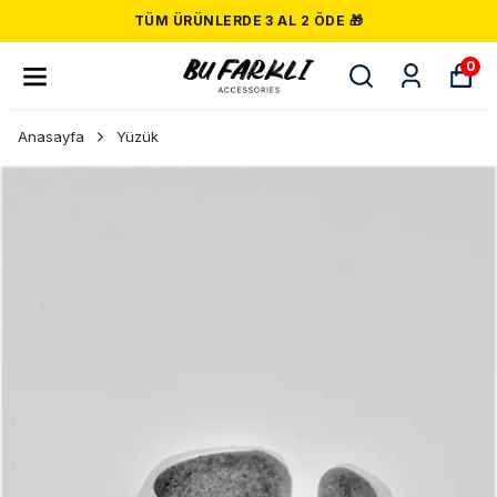
TÜM ÜRÜNLERDE 3 AL 2 ÖDE 🎁
0
Anasayfa
Yüzük