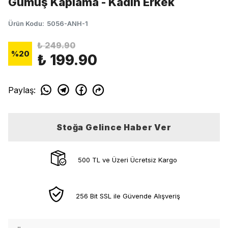
Gümüş Kaplama - Kadın Erkek
Ürün Kodu
:
5056-ANH-1
₺ 249.90
%
20
₺ 199.90
Paylaş
:
Stoğa Gelince Haber Ver
500 TL ve Üzeri Ücretsiz Kargo
256 Bit SSL ile Güvende Alışveriş