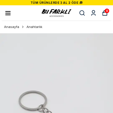
TÜM ÜRÜNLERDE 3 AL 2 ÖDE 🎁
0
Anasayfa
Anahtarlık