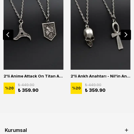
2'li Anime Attack On Titan Acrylic Maria Anime Naruto Erkek Kadın Kolye Seti
2'li Ankh Anahtarı - Nil'in Anahtarı - Kuru Kafa Erkek Kadın Kolye Seti
₺ 449.90
₺ 449.90
%
20
%
20
₺ 359.90
₺ 359.90
Kurumsal