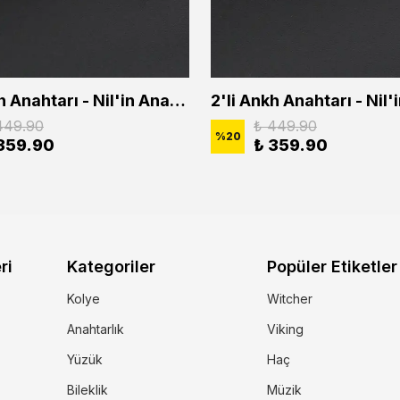
2'li Ankh Anahtarı - Nil'in Anahtarı - Kuru Kafa Erkek Kadın Kolye Seti
449.90
₺ 449.90
%
20
359.90
₺ 359.90
ri
Kategoriler
Popüler Etiketler
Kolye
Witcher
Anahtarlık
Viking
Yüzük
Haç
Bileklik
Müzik