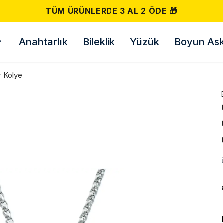
TÜM ÜRÜNLERDE 3 AL 2 ÖDE 🎁
Anahtarlık
Bileklik
Yüzük
Boyun Askı
r Kolye