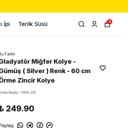
0
 İpi
Terlik Süsü
Bu Farklı
Gladyatör Miğfer Kolye -
Gümüş ( Silver ) Renk - 60 cm
Örme Zincir Kolye
Ürün Kodu
:
1165-Z6
₺ 249.90
Paylaş
: