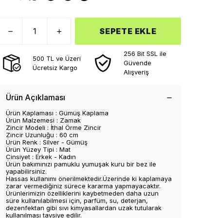
SEPETE EKLE
256 Bit SSL ile
500 TL ve Üzeri
Güvende
Ücretsiz Kargo
Alışveriş
Ürün Açıklaması
Ürün Kaplaması : Gümüş Kaplama
Ürün Malzemesi : Zamak
Zincir Modeli : İthal Örme Zincir
Zincir Uzunluğu : 60 cm
Ürün Renk : Silver - Gümüş
Ürün Yüzey Tipi : Mat
Cinsiyet : Erkek - Kadın
Ürün bakımınızı pamuklu yumuşak kuru bir bez ile
yapabilirsiniz.
Hassas kullanımı önerilmektedir.Üzerinde ki kaplamaya
zarar vermediğiniz sürece kararma yapmayacaktır.
Ürünlerimizin özelliklerini kaybetmeden daha uzun
süre kullanılabilmesi için, parfüm, su, deterjan,
dezenfektan gibi sıvı kimyasallardan uzak tutularak
kullanılması tavsiye edilir.