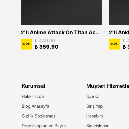
2'li Buffalo Boğa Çubuk Bar Erkek Kadın Kolye Seti
2'li Anime Attack On Titan Acrylic Maria Anime Naruto Erkek Kadın Kolye Seti
₺ 449.90
₺ 
%
20
%
20
₺ 359.90
₺ 
Kurumsal
Müşteri Hizmetle
Hakkımızda
Üye Ol
Blog Anasayfa
Giriş Yap
Gizlilik Sözleşmesi
Hesabım
Dropshipping ve Bayilik
Siparişlerim