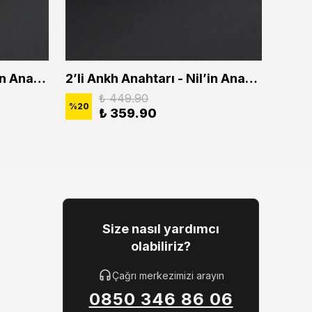
2'li Ankh Anahtarı - Nil'in Anahtarı Erkek Kadın Kolye Seti
2’li Ankh Anahtarı - Nil’in Anahtarı Erkek Kadın Kolye Seti
₺ 449.90
%
20
%
20
₺ 359.90
Size nasıl yardımcı
olabiliriz?
Çağrı merkezimizi arayın
0850 346 86 06