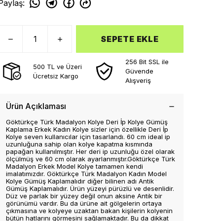
Paylaş
:
SEPETE EKLE
256 Bit SSL ile
500 TL ve Üzeri
Güvende
Ücretsiz Kargo
Alışveriş
Ürün Açıklaması
Göktürkçe Türk Madalyon Kolye Deri İp Kolye Gümüş
Kaplama Erkek Kadın Kolye sizler için özellikle Deri İp
Kolye seven kullanıcılar için tasarlandı. 60 cm ideal ip
uzunluğuna sahip olan kolye kapatma kısmında
papağan kullanılmıştır. Her deri ip uzunluğu özel olarak
ölçülmüş ve 60 cm olarak ayarlanmıştır.Göktürkçe Türk
Madalyon Erkek Model Kolye tamamen kendi
imalatımızdır. Göktürkçe Türk Madalyon Kadın Model
Kolye Gümüş Kaplamalıdır diğer bilinen adı Antik
Gümüş Kaplamalıdır. Ürün yüzeyi pürüzlü ve desenlidir.
Düz ve parlak bir yüzey değil onun aksine Antik bir
görünümü vardır. Bu da ürüne ait gölgelerin ortaya
çıkmasına ve kolyeye uzaktan bakan kişilerin kolyenin
bütün hatlarını görmesini sağlamaktadır. Bu da dikkat