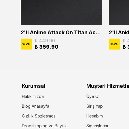
2'li Buffalo Boğa Çubuk Bar Erkek Kadın Kolye Seti
2'li Anime Attack On Titan Acrylic Maria Anime Naruto Erkek Kadın Kolye Seti
₺ 449.90
₺ 
%
20
%
20
₺ 359.90
₺ 
Kurumsal
Müşteri Hizmetle
Hakkımızda
Üye Ol
Blog Anasayfa
Giriş Yap
Gizlilik Sözleşmesi
Hesabım
Dropshipping ve Bayilik
Siparişlerim