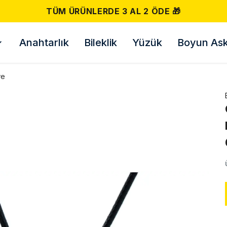
500 TL VE ÜZERI ÜCRETSIZ 
Anahtarlık
Bileklik
Yüzük
Boyun Askı
ye