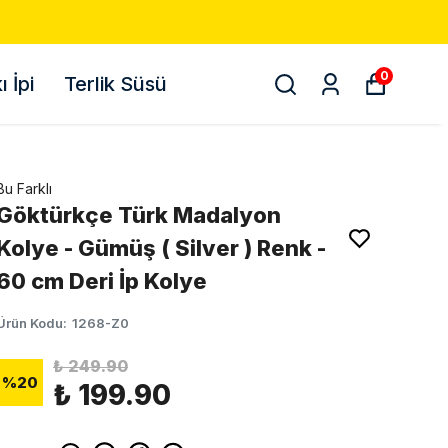
KARGO! 📦
0
 İpi
Terlik Süsü
Bu Farklı
Göktürkçe Türk Madalyon
Kolye - Gümüş ( Silver ) Renk -
60 cm Deri İp Kolye
Ürün Kodu
:
1268-Z0
₺ 249.90
%
20
₺ 199.90