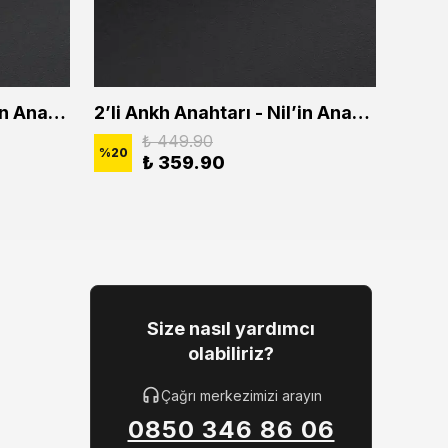
2'li Ankh Anahtarı - Nil'in Anahtarı Erkek Kadın Kolye Seti
2’li Ankh Anahtarı - Nil’in Anahtarı Erkek Kadın Kolye Seti
₺ 449.90
%
20
%
20
₺ 359.90
Size nasıl yardımcı
olabiliriz?
Çağrı merkezimizi arayın
0850 346 86 06