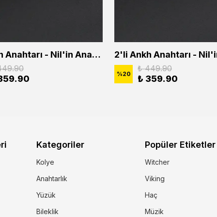
2'li Ankh Anahtarı - Nil'in Anahtarı - Kuru Kafa Erkek Kadın Kolye Seti
449.90
₺ 449.90
%
20
359.90
₺ 359.90
ri
Kategoriler
Popüler Etiketler
Kolye
Witcher
Anahtarlık
Viking
Yüzük
Haç
Bileklik
Müzik