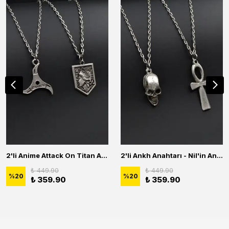
2'li Anime Attack On Titan Acrylic Maria Anime Naruto Erkek Kadın Kolye Seti
2'li Ankh Anahtarı - Nil'in Anahtarı - Kuru Kafa Erkek Kadın Kolye Seti
₺ 449.90
₺ 449.90
%
20
%
20
₺ 359.90
₺ 359.90