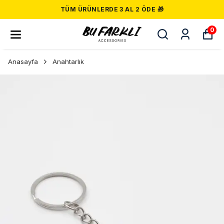
TÜM ÜRÜNLERDE 3 AL 2 ÖDE 🎁
0
Anasayfa
Anahtarlık