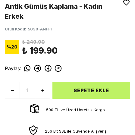
Antik Gümüş Kaplama - Kadın
Erkek
Ürün Kodu
:
5030-ANH-1
₺ 249.90
%
20
₺ 199.90
Paylaş
:
SEPETE EKLE
500 TL ve Üzeri Ücretsiz Kargo
256 Bit SSL ile Güvende Alışveriş