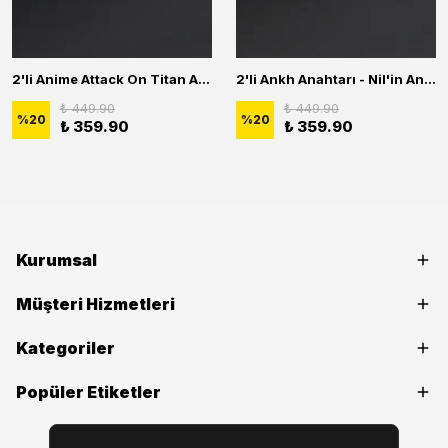
2'li Anime Attack On Titan Acrylic Maria Anime Naruto Erkek Kadın Kolye Seti
2'li Ankh Anahtarı - Nil'in Anahtarı - Kuru Kafa Erkek Kadın Kolye Seti
₺ 449.90
₺ 449.90
%
20
%
20
₺ 359.90
₺ 359.90
Kurumsal
Müşteri Hizmetleri
Kategoriler
Popüler Etiketler