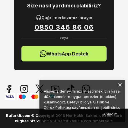
Size nasıl yardımcı olabiliriz?
Çağrı merkezimizi arayın
0850 346 86 06
WhatsApp Destek
Alışveriş deneyiminizi iyileştirmek için yasal
düzenlemelere uygun çerezler (cookies)
kullanıyoruz. Detaylı bilgiye
Gizlilik ve
Çerez Politikası
sayfamızdan erişebilirsiniz.
Anladım
Bufarkli.com © Copyright 2018 Her Hakkı Saklıdır. Kredi kartı
bilgileriniz 256bit SSL sertifikası ile korunmaktadır.