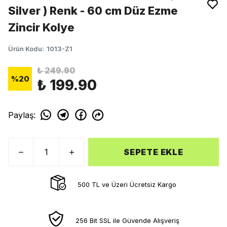
Silver ) Renk - 60 cm Düz Ezme
Zincir Kolye
Ürün Kodu
:
1013-Z1
₺ 249.90
%
20
₺ 199.90
Paylaş
:
SEPETE EKLE
500 TL ve Üzeri Ücretsiz Kargo
256 Bit SSL ile Güvende Alışveriş