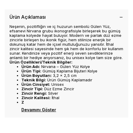
Ürün Açıklaması
Neşenin, pozitifliğin ve iç huzurun sembolü Gülen Yüz,
efsanevi Nirvana grubu ikonografisiyle birleşerek bu gümüş
kaplama kolyede hayat buluyor. Modern ve parlak düz ezme
zincirle birleşen bu ikonik figür, hem stilinize enerjik bir
dokunuş katar hem de içsel mutluluğunuzu yansıtır. İthal
zincir kalitesi sayesinde hem şık hem de konforlu bir kullanım
sunar. Kendinize veya pozitif enerji seven sevdiklerinize
anlamlı bir hediye arıyorsanız, bu unisex kolye tam size göre.
Ürün Özellikleri/Teknik Bilgiler:
Ürün Adı:
Nirvana – Gülen Yüz Kolye
Ürün Tipi:
Gümüş Kaplama Bijuteri Kolye
Ürün Boyutları:
3,2 x 2,5 cm
Teknik Bilgi:
Ürün Gümüş Kaplamadır
Ürün Cinsiyet:
Unisex
Zincir Tipi:
Düz Ezme Zincir
Zincir Rengi:
Silver
Zincir Kalitesi:
İthal
Z
Devamını Göster