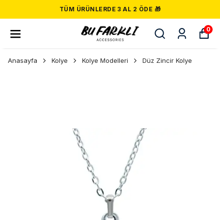
TÜM ÜRÜNLERDE 3 AL 2 ÖDE 🎁
0
Anasayfa
Kolye
Kolye Modelleri
Düz Zincir Kolye