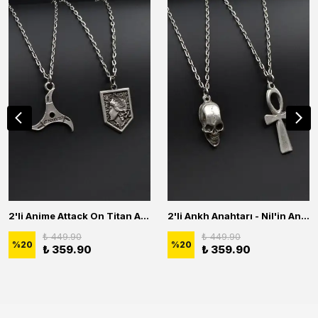
2'li Anime Attack On Titan Acrylic Maria Anime Naruto Erkek Kadın Kolye Seti
2'li Ankh Anahtarı - Nil'in Anahtarı - Kuru Kafa Erkek Kadın Kolye Seti
₺ 449.90
₺ 449.90
%
20
%
20
₺ 359.90
₺ 359.90