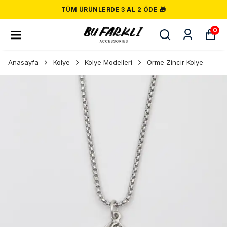
TÜM ÜRÜNLERDE 3 AL 2 ÖDE 🎁
0
Anasayfa
Kolye
Kolye Modelleri
Örme Zincir Kolye