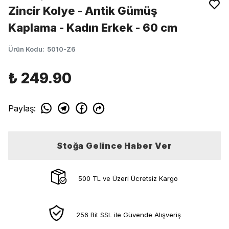
Zincir Kolye - Antik Gümüş
Kaplama - Kadın Erkek - 60 cm
Ürün Kodu
:
5010-Z6
₺ 249.90
Paylaş
:
Stoğa Gelince Haber Ver
500 TL ve Üzeri Ücretsiz Kargo
256 Bit SSL ile Güvende Alışveriş