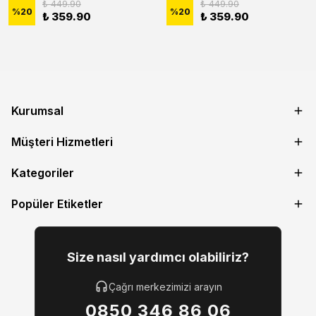
₺ 449.90
₺ 449.90
%
20
%
20
₺ 359.90
₺ 359.90
Kurumsal
Müşteri Hizmetleri
Kategoriler
Popüler Etiketler
Size nasıl yardımcı olabiliriz?
Çağrı merkezimizi arayın
0850 346 86 06