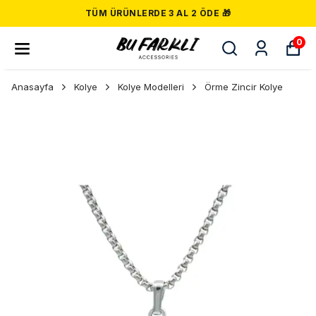
TÜM ÜRÜNLERDE 3 AL 2 ÖDE 🎁
0
Anasayfa
Kolye
Kolye Modelleri
Örme Zincir Kolye