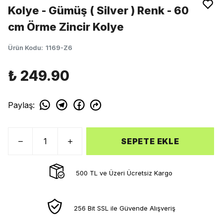
Kolye - Gümüş ( Silver ) Renk - 60
cm Örme Zincir Kolye
Ürün Kodu
:
1169-Z6
₺ 249.90
Paylaş
:
SEPETE EKLE
500 TL ve Üzeri Ücretsiz Kargo
256 Bit SSL ile Güvende Alışveriş