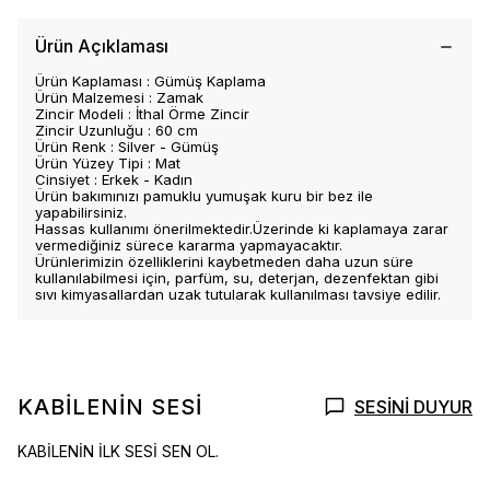
Ürün Açıklaması
Ürün Kaplaması : Gümüş Kaplama
Ürün Malzemesi : Zamak
Zincir Modeli : İthal Örme Zincir
Zincir Uzunluğu : 60 cm
Ürün Renk : Silver - Gümüş
Ürün Yüzey Tipi : Mat
Cinsiyet : Erkek - Kadın
Ürün bakımınızı pamuklu yumuşak kuru bir bez ile
yapabilirsiniz.
Hassas kullanımı önerilmektedir.Üzerinde ki kaplamaya zarar
vermediğiniz sürece kararma yapmayacaktır.
Ürünlerimizin özelliklerini kaybetmeden daha uzun süre
kullanılabilmesi için, parfüm, su, deterjan, dezenfektan gibi
sıvı kimyasallardan uzak tutularak kullanılması tavsiye edilir.
KABİLENİN SESİ
SESİNİ DUYUR
KABİLENİN İLK SESİ SEN OL.