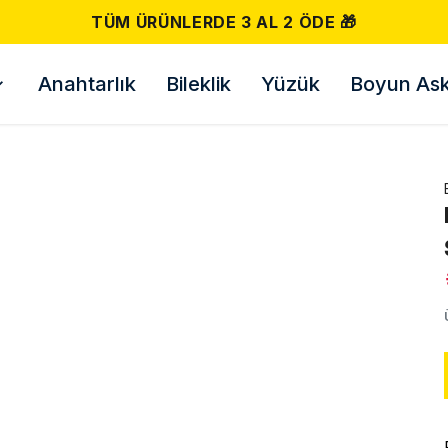
500 TL VE ÜZERI ÜCRETSIZ KARGO! 📦
Anahtarlık
Bileklik
Yüzük
Boyun Askı