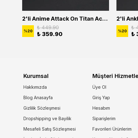
2'li Buffalo Boğa Çubuk Bar Erkek Kadın Kolye Seti
2'li Anime Attack On Titan Acrylic Maria Anime Naruto Erkek Kadın Kolye Seti
₺ 449.90
₺ 
%
20
%
20
₺ 359.90
₺ 
Kurumsal
Müşteri Hizmetle
Hakkımızda
Üye Ol
Blog Anasayfa
Giriş Yap
Gizlilik Sözleşmesi
Hesabım
Dropshipping ve Bayilik
Siparişlerim
Mesafeli Satış Sözleşmesi
Favorileri Ürünlerim