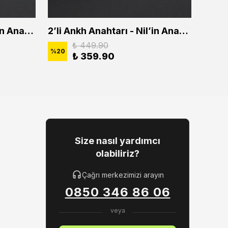
2'li Ankh Anahtarı - Nil'in Anahtarı Erkek Kadın Kolye Seti
2’li Ankh Anahtarı - Nil’in Anahtarı Erkek Kadın Kolye Seti
₺ 449.90
%
20
%
20
₺ 359.90
Size nasıl yardımcı
olabiliriz?
Çağrı merkezimizi arayın
0850 346 86 06