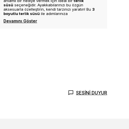
anlamlı bir hediye vermek için ideal bir
terlik
süsü
seçeneğidir. Ayakkabılarınızı bu özgün
aksesuarla özelleştirin, kendi tarzınızı yaratın! Bu
3
boyutlu terlik süsü
ile adımlarınıza
Devamını Göster
SESİNİ DUYUR