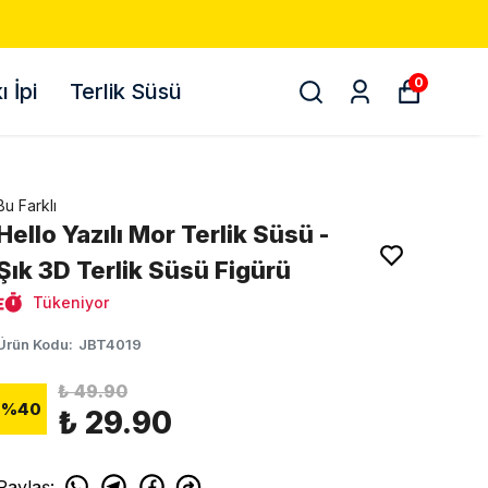
0
 İpi
Terlik Süsü
Bu Farklı
Hello Yazılı Mor Terlik Süsü -
Şık 3D Terlik Süsü Figürü
Tükeniyor
Ürün Kodu
:
JBT4019
₺ 49.90
%
40
₺ 29.90
Paylaş
: