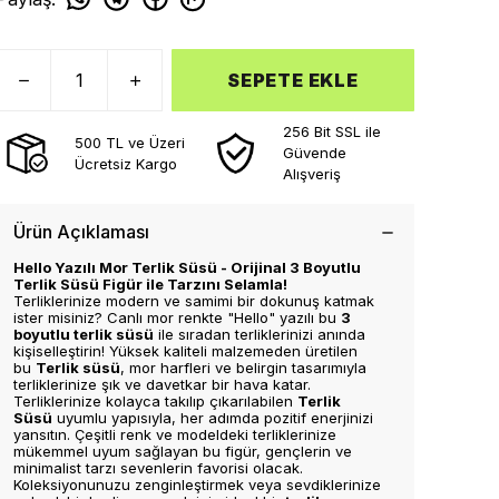
SEPETE EKLE
256 Bit SSL ile
500 TL ve Üzeri
Güvende
Ücretsiz Kargo
Alışveriş
Ürün Açıklaması
Hello Yazılı Mor Terlik Süsü - Orijinal 3 Boyutlu
Terlik Süsü Figür ile Tarzını Selamla!
Terliklerinize modern ve samimi bir dokunuş katmak
ister misiniz? Canlı mor renkte "Hello" yazılı bu
3
boyutlu terlik süsü
ile sıradan terliklerinizi anında
kişiselleştirin! Yüksek kaliteli malzemeden üretilen
bu
Terlik süsü
, mor harfleri ve belirgin tasarımıyla
terliklerinize şık ve davetkar bir hava katar.
Terliklerinize kolayca takılıp çıkarılabilen
Terlik
Süsü
uyumlu yapısıyla, her adımda pozitif enerjinizi
yansıtın. Çeşitli renk ve modeldeki terliklerinize
mükemmel uyum sağlayan bu figür, gençlerin ve
minimalist tarzı sevenlerin favorisi olacak.
Koleksiyonunuzu zenginleştirmek veya sevdiklerinize