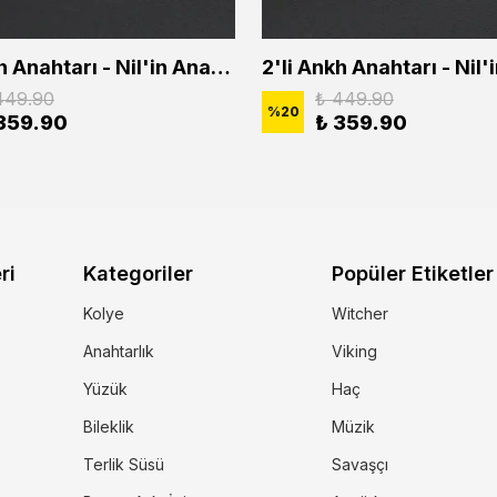
2'li Ankh Anahtarı - Nil'in Anahtarı - Kuru Kafa Erkek Kadın Kolye Seti
449.90
₺ 449.90
%
20
359.90
₺ 359.90
ri
Kategoriler
Popüler Etiketler
Kolye
Witcher
Anahtarlık
Viking
Yüzük
Haç
Bileklik
Müzik
Terlik Süsü
Savaşçı