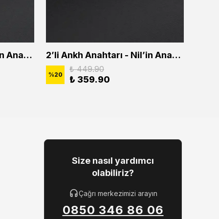
2'li Ankh Anahtarı - Nil'in Anahtarı Erkek Kadın Kolye Seti
2’li Ankh Anahtarı - Nil’in Anahtarı Erkek Kadın Kolye Seti
₺ 449.90
%
20
%
20
₺ 359.90
Size nasıl yardımcı
olabiliriz?
Çağrı merkezimizi arayın
0850 346 86 06