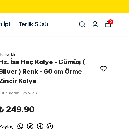
0
 İpi
Terlik Süsü
Bu Farklı
Hz. İsa Haç Kolye - Gümüş (
Silver ) Renk - 60 cm Örme
Zincir Kolye
Ürün Kodu
:
1225-Z6
₺ 249.90
Paylaş
: