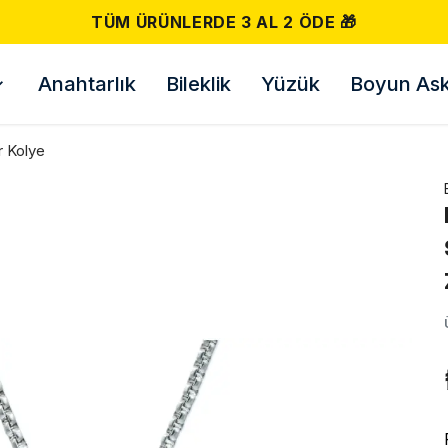
TÜM ÜRÜNLERDE 3 AL 2 ÖDE 🎁
Anahtarlık
Bileklik
Yüzük
Boyun Askı
r Kolye