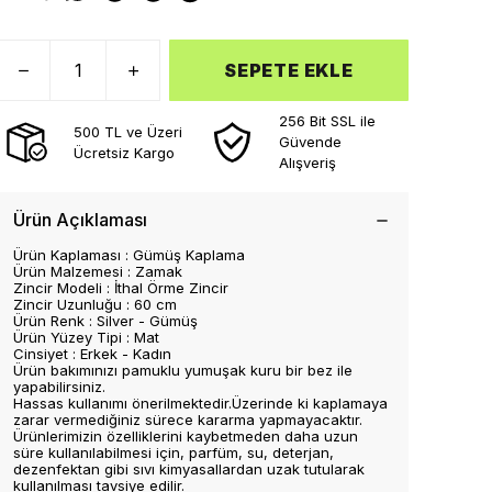
SEPETE EKLE
256 Bit SSL ile
500 TL ve Üzeri
Güvende
Ücretsiz Kargo
Alışveriş
Ürün Açıklaması
Ürün Kaplaması : Gümüş Kaplama
Ürün Malzemesi : Zamak
Zincir Modeli : İthal Örme Zincir
Zincir Uzunluğu : 60 cm
Ürün Renk : Silver - Gümüş
Ürün Yüzey Tipi : Mat
Cinsiyet : Erkek - Kadın
Ürün bakımınızı pamuklu yumuşak kuru bir bez ile
yapabilirsiniz.
Hassas kullanımı önerilmektedir.Üzerinde ki kaplamaya
zarar vermediğiniz sürece kararma yapmayacaktır.
Ürünlerimizin özelliklerini kaybetmeden daha uzun
süre kullanılabilmesi için, parfüm, su, deterjan,
dezenfektan gibi sıvı kimyasallardan uzak tutularak
kullanılması tavsiye edilir.