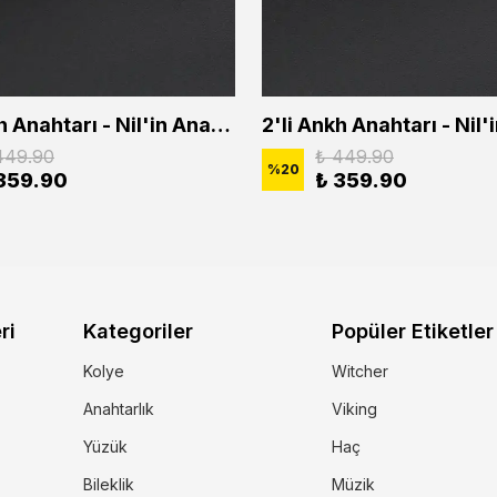
2'li Ankh Anahtarı - Nil'in Anahtarı - Kuru Kafa Erkek Kadın Kolye Seti
449.90
₺ 449.90
%
20
359.90
₺ 359.90
ri
Kategoriler
Popüler Etiketler
Kolye
Witcher
Anahtarlık
Viking
Yüzük
Haç
Bileklik
Müzik