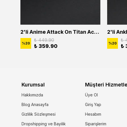
2'li Buffalo Boğa Çubuk Bar Erkek Kadın Kolye Seti
2'li Anime Attack On Titan Acrylic Maria Anime Naruto Erkek Kadın Kolye Seti
₺ 449.90
₺ 
%
20
%
20
₺ 359.90
₺ 
Kurumsal
Müşteri Hizmetle
Hakkımızda
Üye Ol
Blog Anasayfa
Giriş Yap
Gizlilik Sözleşmesi
Hesabım
Dropshipping ve Bayilik
Siparişlerim