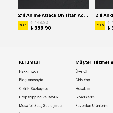
2'li Buffalo Boğa Çubuk Bar Erkek Kadın Kolye Seti
2'li Anime Attack On Titan Acrylic Maria Anime Naruto Erkek Kadın Kolye Seti
₺ 449.90
₺ 
%
20
%
20
₺ 359.90
₺ 
Kurumsal
Müşteri Hizmetle
Hakkımızda
Üye Ol
Blog Anasayfa
Giriş Yap
Gizlilik Sözleşmesi
Hesabım
Dropshipping ve Bayilik
Siparişlerim
Mesafeli Satış Sözleşmesi
Favorileri Ürünlerim