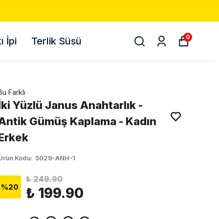
0
 İpi
Terlik Süsü
Bu Farklı
İki Yüzlü Janus Anahtarlık -
Antik Gümüş Kaplama - Kadın
Erkek
Ürün Kodu
:
5029-ANH-1
₺ 249.90
%
20
₺ 199.90