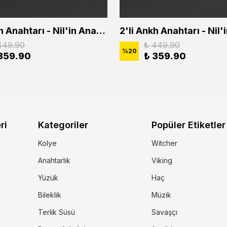
2'li Ankh Anahtarı - Nil'in Anahtarı - Kuru Kafa Erkek Kadın Kolye Seti
449.90
₺ 449.90
%
20
359.90
₺ 359.90
ri
Kategoriler
Popüler Etiketler
Kolye
Witcher
Anahtarlık
Viking
Yüzük
Haç
Bileklik
Müzik
Terlik Süsü
Savaşçı