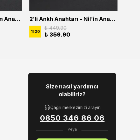
2'li Ankh Anahtarı - Nil'in Anahtarı Erkek Kadın Kolye Seti
2’li Ankh Anahtarı - Nil’in Anahtarı Erkek Kadın Kolye Seti
₺ 449.90
%
20
%
20
₺ 359.90
Size nasıl yardımcı
olabiliriz?
Çağrı merkezimizi arayın
0850 346 86 06