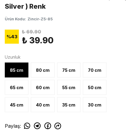
Silver ) Renk
Ürün Kodu
:
Zincir-Z5-85
₺ 69.90
%
43
₺ 39.90
Uzunluk
85 cm
80 cm
75 cm
70 cm
65 cm
60 cm
55 cm
50 cm
45 cm
40 cm
35 cm
30 cm
Paylaş
: