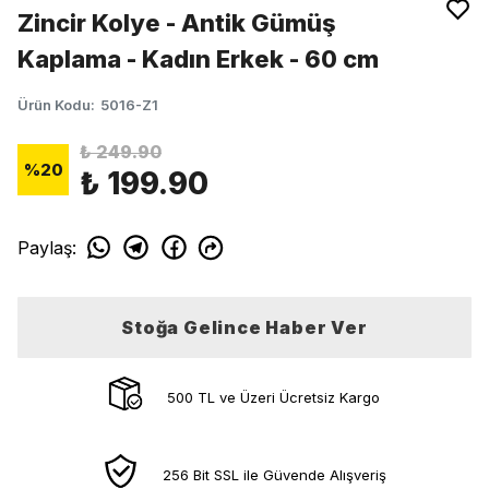
Zincir Kolye - Antik Gümüş
Kaplama - Kadın Erkek - 60 cm
Ürün Kodu
:
5016-Z1
₺ 249.90
%
20
₺ 199.90
Paylaş
:
Stoğa Gelince Haber Ver
500 TL ve Üzeri Ücretsiz Kargo
256 Bit SSL ile Güvende Alışveriş