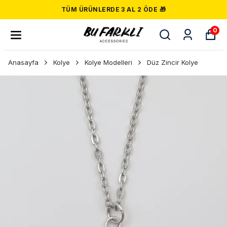
TÜM ÜRÜNLERDE 3 AL 2 ÖDE 🎁
0
Anasayfa
Kolye
Kolye Modelleri
Düz Zincir Kolye