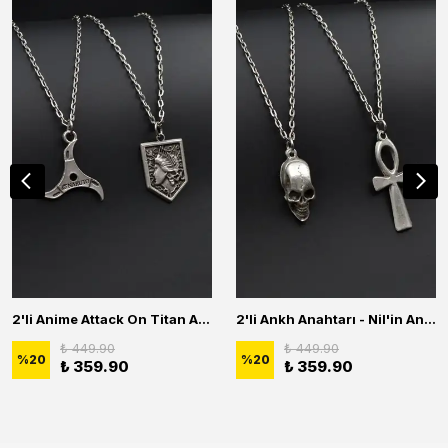
2'li Anime Attack On Titan Acrylic Maria Anime Naruto Erkek Kadın Kolye Seti
2'li Ankh Anahtarı - Nil'in Anahtarı - Kuru Kafa Erkek Kadın Kolye Seti
₺ 449.90
₺ 449.90
%
20
%
20
₺ 359.90
₺ 359.90