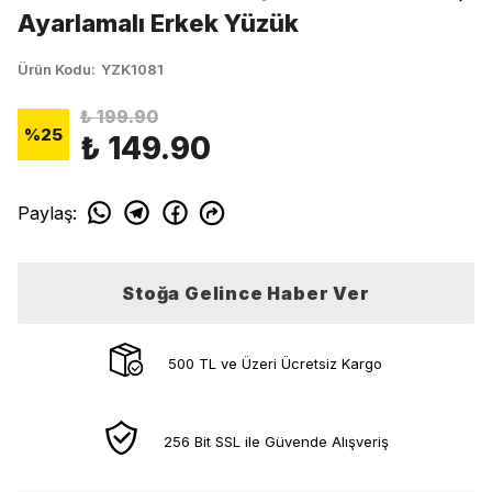
Ayarlamalı Erkek Yüzük
Ürün Kodu
:
YZK1081
₺ 199.90
%
25
₺ 149.90
Paylaş
:
Stoğa Gelince Haber Ver
500 TL ve Üzeri Ücretsiz Kargo
256 Bit SSL ile Güvende Alışveriş