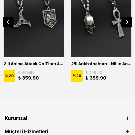
2'li Anime Attack On Titan Acrylic Maria Anime Naruto Erkek Kadın Kolye Seti
2'li Ankh Anahtarı - Nil'in Anahtarı - Kuru Kafa Erkek Kadın Kolye Seti
₺ 449.90
₺ 449.90
%
20
%
20
₺ 359.90
₺ 359.90
Kurumsal
Müşteri Hizmetleri