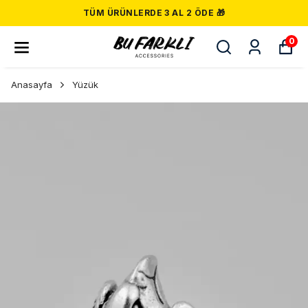
TÜM ÜRÜNLERDE 3 AL 2 ÖDE 🎁
0
Anasayfa
Yüzük