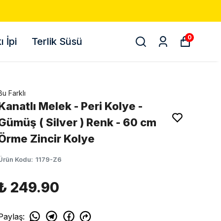
0
 İpi
Terlik Süsü
Bu Farklı
Kanatlı Melek - Peri Kolye -
Gümüş ( Silver ) Renk - 60 cm
Örme Zincir Kolye
Ürün Kodu
:
1179-Z6
₺ 249.90
Paylaş
: