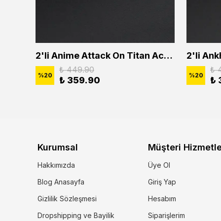
2'li Buffalo Boğa Çubuk Bar Erkek Kadın Kolye Seti
2'li Anime Attack On Titan Acrylic Maria Anime Naruto Erkek Kadın Kolye Seti
₺ 449.90
₺ 
%
20
%
20
₺ 359.90
₺ 
Kurumsal
Müşteri Hizmetle
Hakkımızda
Üye Ol
Blog Anasayfa
Giriş Yap
Gizlilik Sözleşmesi
Hesabım
Dropshipping ve Bayilik
Siparişlerim