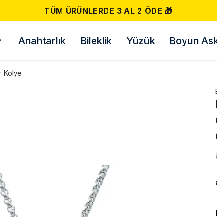
TÜM ÜRÜNLERDE 3 AL 2 ÖDE 🎁
Anahtarlık
Bileklik
Yüzük
Boyun Askı
r Kolye