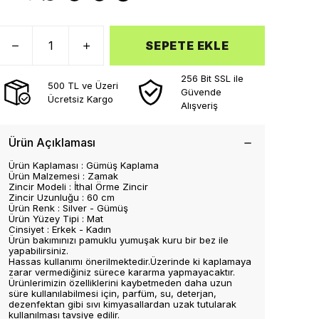
SEPETE EKLE
256 Bit SSL ile
500 TL ve Üzeri
Güvende
Ücretsiz Kargo
Alışveriş
Ürün Açıklaması
Ürün Kaplaması : Gümüş Kaplama
Ürün Malzemesi : Zamak
Zincir Modeli : İthal Örme Zincir
Zincir Uzunluğu : 60 cm
Ürün Renk : Silver - Gümüş
Ürün Yüzey Tipi : Mat
Cinsiyet : Erkek - Kadın
Ürün bakımınızı pamuklu yumuşak kuru bir bez ile
yapabilirsiniz.
Hassas kullanımı önerilmektedir.Üzerinde ki kaplamaya
zarar vermediğiniz sürece kararma yapmayacaktır.
Ürünlerimizin özelliklerini kaybetmeden daha uzun
süre kullanılabilmesi için, parfüm, su, deterjan,
dezenfektan gibi sıvı kimyasallardan uzak tutularak
kullanılması tavsiye edilir.