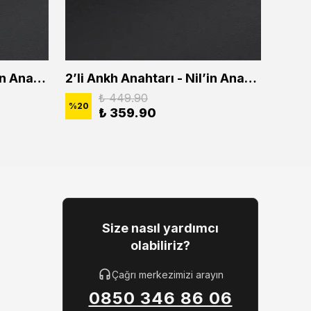
2'li Ankh Anahtarı - Nil'in Anahtarı Erkek Kadın Kolye Seti
2’li Ankh Anahtarı - Nil’in Anahtarı Erkek Kadın Kolye Seti
₺ 449.90
%
20
%
20
₺ 359.90
Size nasıl yardımcı
olabiliriz?
Çağrı merkezimizi arayın
0850 346 86 06