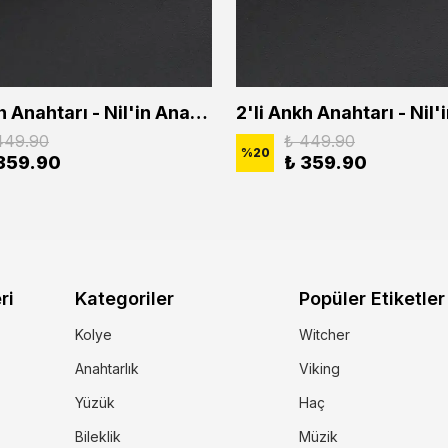
2'li Ankh Anahtarı - Nil'in Anahtarı - Kuru Kafa Erkek Kadın Kolye Seti
449.90
₺ 449.90
%
20
359.90
₺ 359.90
ri
Kategoriler
Popüler Etiketler
Kolye
Witcher
Anahtarlık
Viking
Yüzük
Haç
Bileklik
Müzik