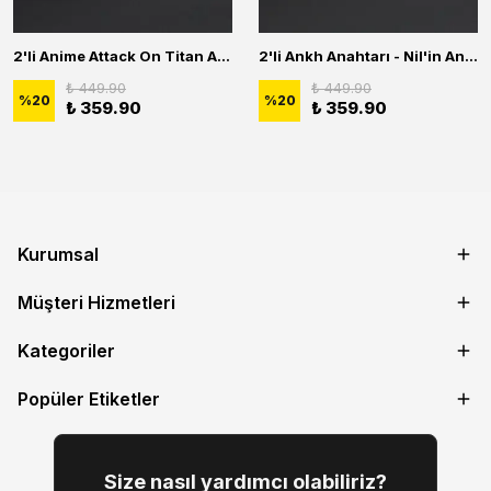
2'li Anime Attack On Titan Acrylic Maria Anime Naruto Erkek Kadın Kolye Seti
2'li Ankh Anahtarı - Nil'in Anahtarı - Kuru Kafa Erkek Kadın Kolye Seti
₺ 449.90
₺ 449.90
%
20
%
20
₺ 359.90
₺ 359.90
Kurumsal
Müşteri Hizmetleri
Kategoriler
Popüler Etiketler
Size nasıl yardımcı olabiliriz?