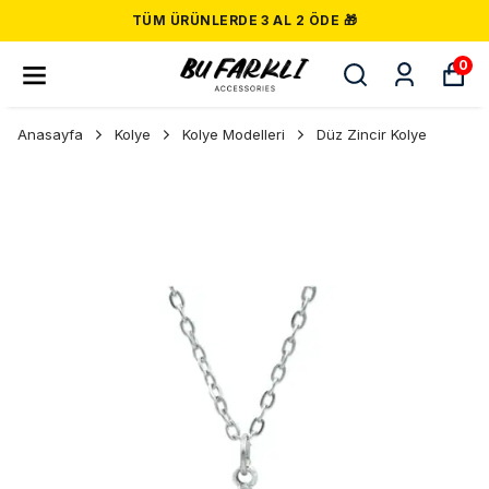
TÜM ÜRÜNLERDE 3 AL 2 ÖDE 🎁
0
Anasayfa
Kolye
Kolye Modelleri
Düz Zincir Kolye