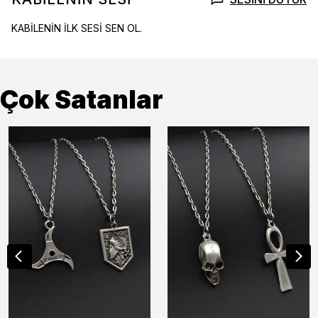
KABİLENİN İLK SESİ SEN OL.
Çok Satanlar