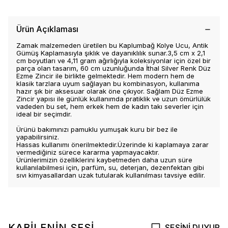
Ürün Açıklaması
Zamak malzemeden üretilen bu Kaplumbağ Kolye Ucu, Antik
Gümüş Kaplamasıyla şıklık ve dayanıklılık sunar.3,5 cm x 2,1
cm boyutları ve 4,11 gram ağırlığıyla koleksiyonlar için özel bir
parça olan tasarım, 60 cm uzunluğunda İthal Silver Renk Düz
Ezme Zincir ile birlikte gelmektedir. Hem modern hem de
klasik tarzlara uyum sağlayan bu kombinasyon, kullanıma
hazır şık bir aksesuar olarak öne çıkıyor. Sağlam Düz Ezme
Zincir yapısı ile günlük kullanımda pratiklik ve uzun ömürlülük
vadeden bu set, hem erkek hem de kadın takı severler için
ideal bir seçimdir.
Ürünü bakımınızı pamuklu yumuşak kuru bir bez ile
yapabilirsiniz.
Hassas kullanımı önerilmektedir.Üzerinde ki kaplamaya zarar
vermediğiniz sürece kararma yapmayacaktır.
Ürünlerimizin özelliklerini kaybetmeden daha uzun süre
kullanılabilmesi için, parfüm, su, deterjan, dezenfektan gibi
sıvı kimyasallardan uzak tutularak kullanılması tavsiye edilir.
KABİLENİN SESİ
SESİNİ DUYUR