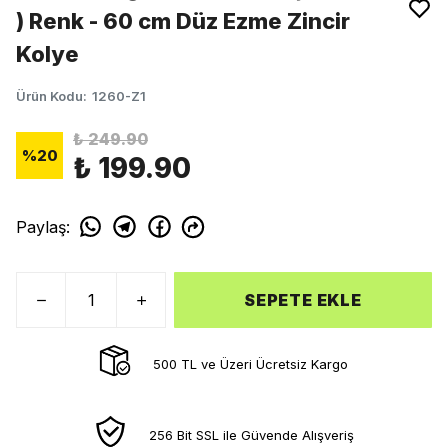
) Renk - 60 cm Düz Ezme Zincir
Kolye
Ürün Kodu
:
1260-Z1
₺ 249.90
%
20
₺ 199.90
Paylaş
:
SEPETE EKLE
500 TL ve Üzeri Ücretsiz Kargo
256 Bit SSL ile Güvende Alışveriş