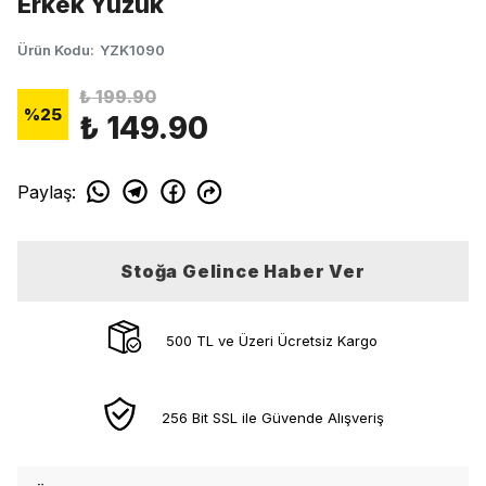
Erkek Yüzük
Ürün Kodu
:
YZK1090
₺ 199.90
%
25
₺ 149.90
Paylaş
:
Stoğa Gelince Haber Ver
500 TL ve Üzeri Ücretsiz Kargo
256 Bit SSL ile Güvende Alışveriş