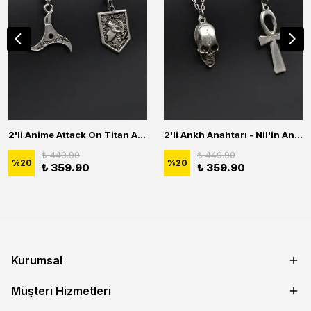
2'li Anime Attack On Titan Acrylic Maria Anime Naruto Erkek Kadın Kolye Seti
2'li Ankh Anahtarı - Nil'in Anahtarı - Kuru Kafa Erkek Kadın Kolye Seti
₺ 449.90
₺ 449.90
%
20
%
20
₺ 359.90
₺ 359.90
Kurumsal
Müşteri Hizmetleri