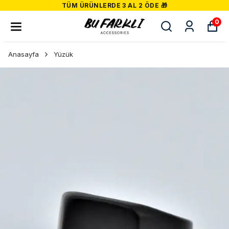
TÜM ÜRÜNLERDE 3 AL 2 ÖDE 🎁
0
Anasayfa
Yüzük