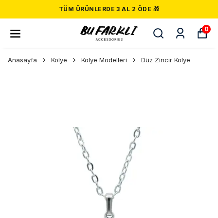
TÜM ÜRÜNLERDE 3 AL 2 ÖDE 🎁
0
Anasayfa
Kolye
Kolye Modelleri
Düz Zincir Kolye