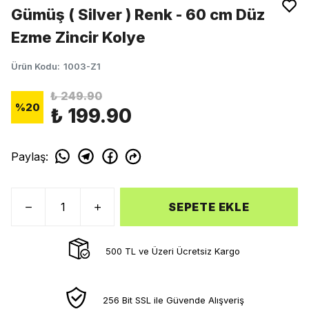
Gümüş ( Silver ) Renk - 60 cm Düz
Ezme Zincir Kolye
Ürün Kodu
:
1003-Z1
₺ 249.90
%
20
₺ 199.90
Paylaş
:
SEPETE EKLE
500 TL ve Üzeri Ücretsiz Kargo
256 Bit SSL ile Güvende Alışveriş