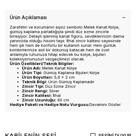
Ürün Açıklaması
Zarafetin ve korumanın eşsiz sembolü Melek Kanat Kolye,
gümüş kaplama parlaklığıyla şimdi düz ezme zincirle
birleşiyor. Detaylı işlenmiş kanat figürü, sevdiklerinizin daima
yanınızda olduğu hissini taşır. İthal zincir kalitesi sayesinde
hem şık hem de konforlu bir kullanım sunar. Hem günlük
kombinlerinize asil bir dokunuş katacak hem de özel
anlamıyla ruhunuza hitap edecek bu kolye, bijuteri
koleksiyonunuzun vazgeçilmezi olacak.
Ürün Özellikleri/Teknik Bilgiler:
Ürün Adı:
Melek Kanat Kolye
Ürün Tipi:
Gümüş Kaplama Bijuteri Kolye
Ürün Boyutları:
5,6 x 2 cm
Teknik Bilgi:
Ürün Gümüş Kaplamadır
Zincir Tipi:
Düz Ezme Zincir
Zincir Rengi:
Silver
Zincir Kalitesi:
İthal
Zincir Uzunluğu:
60 cm
Hediye Paketi ve Hediye Notu Vurgusu:
Devamını Göster
KABİLENİN SESİ
SESİNİ DUYUR