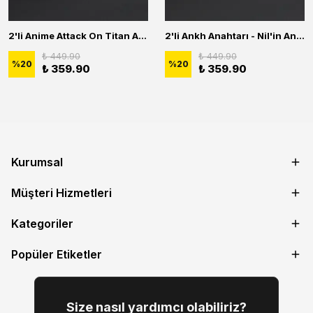
2'li Anime Attack On Titan Acrylic Maria Anime Naruto Erkek Kadın Kolye Seti
2'li Ankh Anahtarı - Nil'in Anahtarı - Kuru Kafa Erkek Kadın Kolye Seti
₺ 449.90
₺ 449.90
%
20
%
20
₺ 359.90
₺ 359.90
Kurumsal
Müşteri Hizmetleri
Kategoriler
Popüler Etiketler
Size nasıl yardımcı olabiliriz?