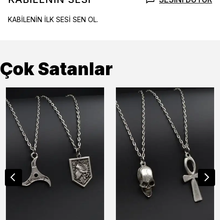
KABİLENİN İLK SESİ SEN OL.
Çok Satanlar