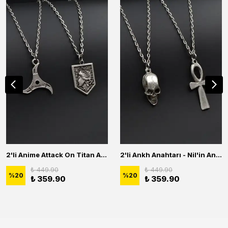
2'li Anime Attack On Titan Acrylic Maria Anime Naruto Erkek Kadın Kolye Seti
2'li Ankh Anahtarı - Nil'in Anahtarı - Kuru Kafa Erkek Kadın Kolye Seti
₺ 449.90
₺ 449.90
%
20
%
20
₺ 359.90
₺ 359.90