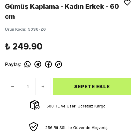
Gümüş Kaplama - Kadın Erkek - 60
cm
Ürün Kodu
:
5036-Z6
₺ 249.90
Paylaş
:
SEPETE EKLE
500 TL ve Üzeri Ücretsiz Kargo
256 Bit SSL ile Güvende Alışveriş