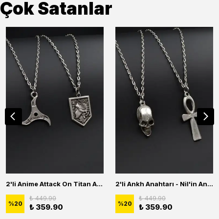
Çok Satanlar
2'li Anime Attack On Titan Acrylic Maria Anime Naruto Erkek Kadın Kolye Seti
2'li Ankh Anahtarı - Nil'in Anahtarı - Kuru Kafa Erkek Kadın Kolye Seti
₺ 449.90
₺ 449.90
%
20
%
20
₺ 359.90
₺ 359.90