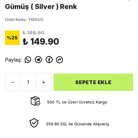
Gümüş ( Silver ) Renk
Ürün Kodu
:
1190UC
₺ 199.90
%
25
₺ 149.90
Paylaş
:
SEPETE EKLE
500 TL ve Üzeri Ücretsiz Kargo
256 Bit SSL ile Güvende Alışveriş