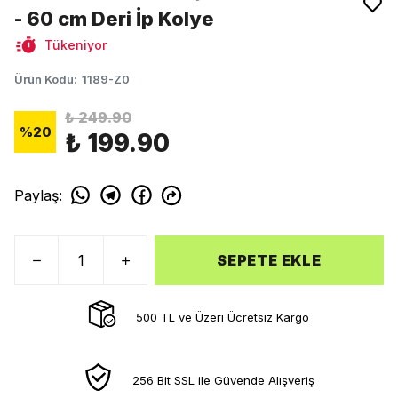
- 60 cm Deri İp Kolye
Tükeniyor
Ürün Kodu
:
1189-Z0
₺ 249.90
%
20
₺ 199.90
Paylaş
:
SEPETE EKLE
500 TL ve Üzeri Ücretsiz Kargo
256 Bit SSL ile Güvende Alışveriş