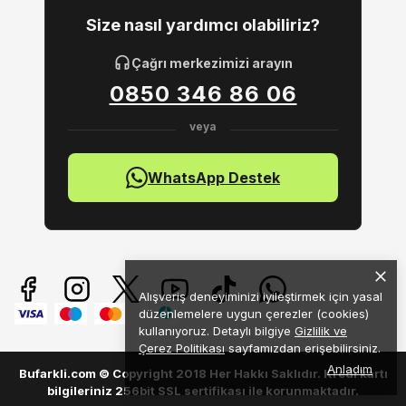
Size nasıl yardımcı olabiliriz?
Çağrı merkezimizi arayın
0850 346 86 06
WhatsApp Destek
Alışveriş deneyiminizi iyileştirmek için yasal
düzenlemelere uygun çerezler (cookies)
kullanıyoruz. Detaylı bilgiye
Gizlilik ve
Çerez Politikası
sayfamızdan erişebilirsiniz.
Anladım
Bufarkli.com © Copyright 2018 Her Hakkı Saklıdır. Kredi kartı
bilgileriniz 256bit SSL sertifikası ile korunmaktadır.