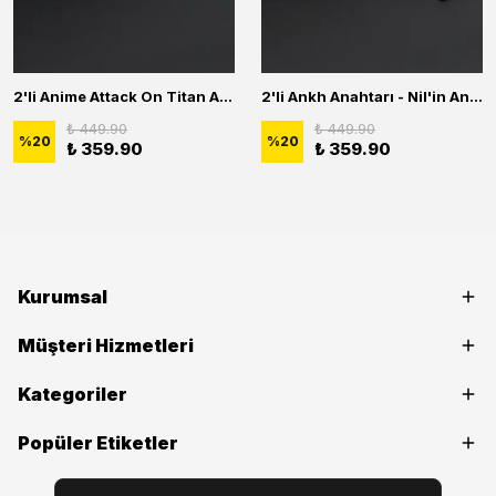
2'li Anime Attack On Titan Acrylic Maria Anime Naruto Erkek Kadın Kolye Seti
2'li Ankh Anahtarı - Nil'in Anahtarı - Kuru Kafa Erkek Kadın Kolye Seti
₺ 449.90
₺ 449.90
%
20
%
20
₺ 359.90
₺ 359.90
Kurumsal
Müşteri Hizmetleri
Kategoriler
Popüler Etiketler