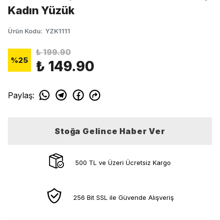
Kadın Yüzük
Ürün Kodu
:
YZK1111
₺ 199.90
%
25
₺ 149.90
Paylaş
:
Stoğa Gelince Haber Ver
500 TL ve Üzeri Ücretsiz Kargo
256 Bit SSL ile Güvende Alışveriş