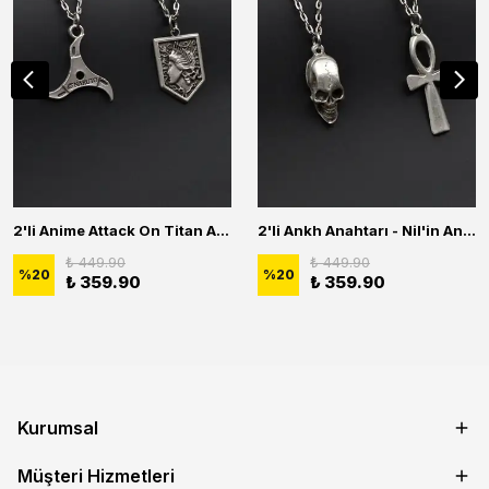
2'li Anime Attack On Titan Acrylic Maria Anime Naruto Erkek Kadın Kolye Seti
2'li Ankh Anahtarı - Nil'in Anahtarı - Kuru Kafa Erkek Kadın Kolye Seti
₺ 449.90
₺ 449.90
%
20
%
20
₺ 359.90
₺ 359.90
Kurumsal
Müşteri Hizmetleri