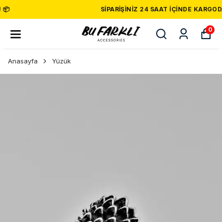
SIPARIŞINIZ 24 SAAT İÇINDE KARGODA! 🚚
0
Anasayfa
Yüzük