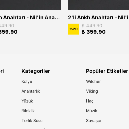
2'li Ankh Anahtarı - Nil'in Anahtarı - Kuru Kafa Erkek Kadın Kolye Seti
449.90
₺ 449.90
%
20
359.90
₺ 359.90
ri
Kategoriler
Popüler Etiketler
Kolye
Witcher
Anahtarlık
Viking
Yüzük
Haç
Bileklik
Müzik
Terlik Süsü
Savaşçı