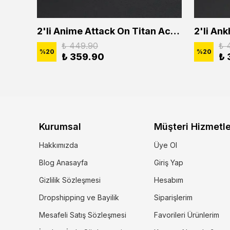
2'li Buffalo Boğa Çubuk Bar Erkek Kadın Kolye Seti
2'li Anime Attack On Titan Acrylic Maria Anime Naruto Erkek Kadın Kolye Seti
₺ 449.90
₺ 
%
20
%
20
₺ 359.90
₺ 
Kurumsal
Müşteri Hizmetle
Hakkımızda
Üye Ol
Blog Anasayfa
Giriş Yap
Gizlilik Sözleşmesi
Hesabım
Dropshipping ve Bayilik
Siparişlerim
Mesafeli Satış Sözleşmesi
Favorileri Ürünlerim