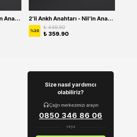
2'li Ankh Anahtarı - Nil'in Anahtarı Erkek Kadın Kolye Seti
2’li Ankh Anahtarı - Nil’in Anahtarı Erkek Kadın Kolye Seti
₺ 449.90
%
20
%
20
₺ 359.90
Size nasıl yardımcı
olabiliriz?
Çağrı merkezimizi arayın
0850 346 86 06