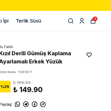
0
 İpi
Terlik Süsü
Bu Farklı
Kızıl Derili Gümüş Kaplama
Ayarlamalı Erkek Yüzük
Ürün Kodu
:
YZK1077
₺ 199.90
%
25
₺ 149.90
Paylaş
: