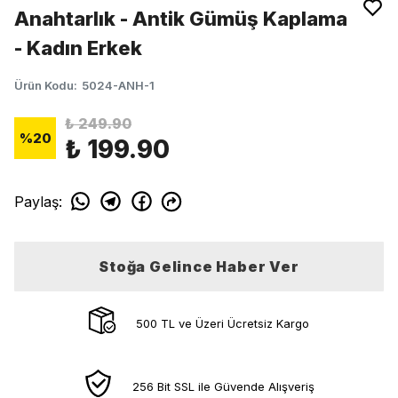
Anahtarlık - Antik Gümüş Kaplama
- Kadın Erkek
Ürün Kodu
:
5024-ANH-1
₺ 249.90
%
20
₺ 199.90
Paylaş
:
Stoğa Gelince Haber Ver
500 TL ve Üzeri Ücretsiz Kargo
256 Bit SSL ile Güvende Alışveriş