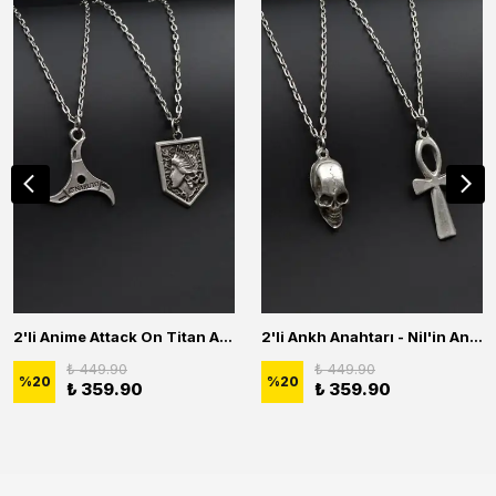
2'li Anime Attack On Titan Acrylic Maria Anime Naruto Erkek Kadın Kolye Seti
2'li Ankh Anahtarı - Nil'in Anahtarı - Kuru Kafa Erkek Kadın Kolye Seti
₺ 449.90
₺ 449.90
%
20
%
20
₺ 359.90
₺ 359.90