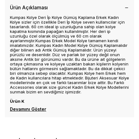
Ürün Açıklaması
Kumpas Kolye Deri İp Kolye Gümüş Kaplama Erkek Kadın
Kolye sizler için özellikle Deri İp Kolye seven kullanıcılar için
tasarlandı. 60 cm ideal ip uzunluğuna sahip olan kolye
kapatma kısmında papağan kullanılmıştır. Her deri ip
uzunluğu özel olarak ölçülmüş ve 60 cm olarak
ayarlanmıştır.Kumpas Erkek Model Kolye tamamen kendi
imalatımızdır. Kumpas Kadın Model Kolye Gümüş Kaplamalıdır
diğer bilinen adı Antik Gümüş Kaplamalıdır. Ürün yüzeyi
pürüzlü ve desenlidir. Düz ve parlak bir yüzey değil onun
aksine Antik bir görünümü vardır. Bu da ürüne ait gölgelerin
ortaya çıkmasına ve kolyeye uzaktan bakan kişilerin kolyenin
bütün hatlarını görmesini sağlamaktadır. Bu da dikkat çekici
biri olmanıza sebep olacaktır. Kumpas Kolye hem Erkek hem
de Kadın kullancılara hitap etmektedir. Bijuteri Aksesuar Kolye
modellerinde en çok ve farklı tasarımlar bize aittir. Bu Farklı
Accessories olarak size güncel Kadın Erkek Kolye Modellerini
sunmak bizim en sevdiğimiz işimizdir.
Ürün K
Devamını Göster