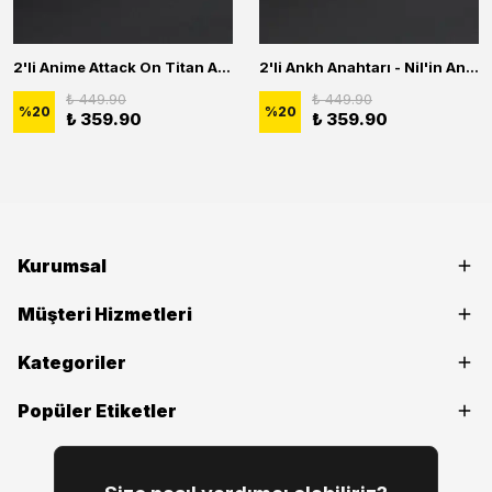
2'li Anime Attack On Titan Acrylic Maria Anime Naruto Erkek Kadın Kolye Seti
2'li Ankh Anahtarı - Nil'in Anahtarı - Kuru Kafa Erkek Kadın Kolye Seti
₺ 449.90
₺ 449.90
%
20
%
20
₺ 359.90
₺ 359.90
Kurumsal
Müşteri Hizmetleri
Kategoriler
Popüler Etiketler