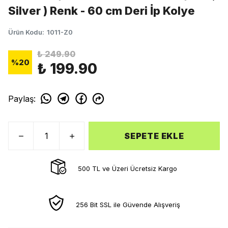
Silver ) Renk - 60 cm Deri İp Kolye
Ürün Kodu
:
1011-Z0
₺ 249.90
%
20
₺ 199.90
Paylaş
:
SEPETE EKLE
500 TL ve Üzeri Ücretsiz Kargo
256 Bit SSL ile Güvende Alışveriş