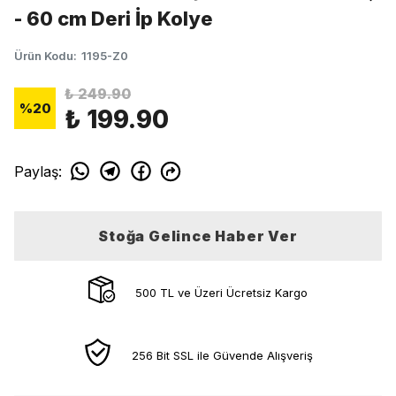
- 60 cm Deri İp Kolye
Ürün Kodu
:
1195-Z0
₺ 249.90
%
20
₺ 199.90
Paylaş
:
Stoğa Gelince Haber Ver
500 TL ve Üzeri Ücretsiz Kargo
256 Bit SSL ile Güvende Alışveriş