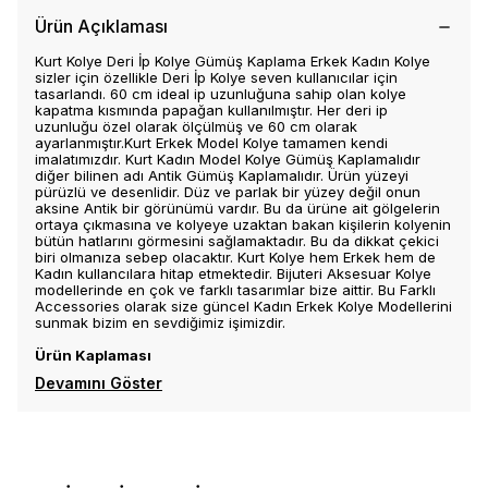
Ürün Açıklaması
Kurt Kolye Deri İp Kolye Gümüş Kaplama Erkek Kadın Kolye
sizler için özellikle Deri İp Kolye seven kullanıcılar için
tasarlandı. 60 cm ideal ip uzunluğuna sahip olan kolye
kapatma kısmında papağan kullanılmıştır. Her deri ip
uzunluğu özel olarak ölçülmüş ve 60 cm olarak
ayarlanmıştır.Kurt Erkek Model Kolye tamamen kendi
imalatımızdır. Kurt Kadın Model Kolye Gümüş Kaplamalıdır
diğer bilinen adı Antik Gümüş Kaplamalıdır. Ürün yüzeyi
pürüzlü ve desenlidir. Düz ve parlak bir yüzey değil onun
aksine Antik bir görünümü vardır. Bu da ürüne ait gölgelerin
ortaya çıkmasına ve kolyeye uzaktan bakan kişilerin kolyenin
bütün hatlarını görmesini sağlamaktadır. Bu da dikkat çekici
biri olmanıza sebep olacaktır. Kurt Kolye hem Erkek hem de
Kadın kullancılara hitap etmektedir. Bijuteri Aksesuar Kolye
modellerinde en çok ve farklı tasarımlar bize aittir. Bu Farklı
Accessories olarak size güncel Kadın Erkek Kolye Modellerini
sunmak bizim en sevdiğimiz işimizdir.
Ürün Kaplaması
Devamını Göster