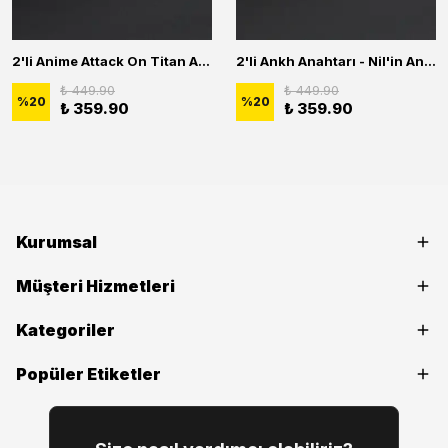
2'li Anime Attack On Titan Acrylic Maria Anime Naruto Erkek Kadın Kolye Seti
2'li Ankh Anahtarı - Nil'in Anahtarı - Kuru Kafa Erkek Kadın Kolye Seti
₺ 449.90
₺ 449.90
%
20
%
20
₺ 359.90
₺ 359.90
Kurumsal
Müşteri Hizmetleri
Kategoriler
Popüler Etiketler