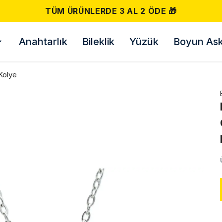
TÜM ÜRÜNLERDE 3 AL 2 ÖDE 🎁
Anahtarlık
Bileklik
Yüzük
Boyun Askı
Kolye