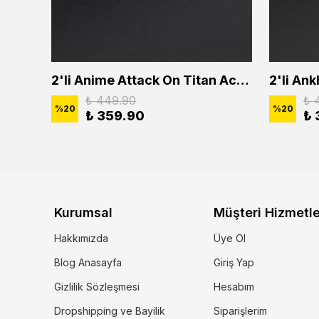
2'li Buffalo Boğa Çubuk Bar Erkek Kadın Kolye Seti
2'li Anime Attack On Titan Acrylic Maria Anime Naruto Erkek Kadın Kolye Seti
₺ 449.90
₺ 
%
20
%
20
₺ 359.90
₺ 
Kurumsal
Müşteri Hizmetle
Hakkımızda
Üye Ol
Blog Anasayfa
Giriş Yap
Gizlilik Sözleşmesi
Hesabım
Dropshipping ve Bayilik
Siparişlerim