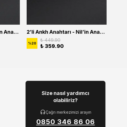
2'li Ankh Anahtarı - Nil'in Anahtarı Erkek Kadın Kolye Seti
2’li Ankh Anahtarı - Nil’in Anahtarı Erkek Kadın Kolye Seti
₺ 449.90
%
20
%
20
₺ 359.90
Size nasıl yardımcı
olabiliriz?
Çağrı merkezimizi arayın
0850 346 86 06