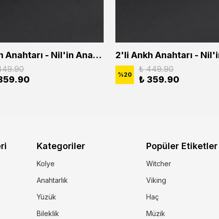
2'li Ankh Anahtarı - Nil'in Anahtarı - Kuru Kafa Erkek Kadın Kolye Seti
449.90
₺ 449.90
%
20
359.90
₺ 359.90
ri
Kategoriler
Popüler Etiketler
Kolye
Witcher
Anahtarlık
Viking
Yüzük
Haç
Bileklik
Müzik