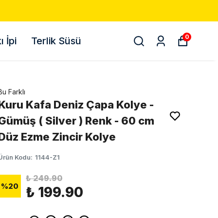
0
 İpi
Terlik Süsü
Bu Farklı
Kuru Kafa Deniz Çapa Kolye -
Gümüş ( Silver ) Renk - 60 cm
Düz Ezme Zincir Kolye
Ürün Kodu
:
1144-Z1
₺ 249.90
%
20
₺ 199.90