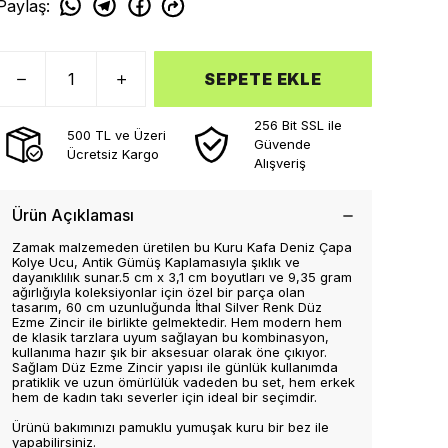
Paylaş
:
SEPETE EKLE
256 Bit SSL ile
500 TL ve Üzeri
Güvende
Ücretsiz Kargo
Alışveriş
Ürün Açıklaması
Zamak malzemeden üretilen bu Kuru Kafa Deniz Çapa
Kolye Ucu, Antik Gümüş Kaplamasıyla şıklık ve
dayanıklılık sunar.5 cm x 3,1 cm boyutları ve 9,35 gram
ağırlığıyla koleksiyonlar için özel bir parça olan
tasarım, 60 cm uzunluğunda İthal Silver Renk Düz
Ezme Zincir ile birlikte gelmektedir. Hem modern hem
de klasik tarzlara uyum sağlayan bu kombinasyon,
kullanıma hazır şık bir aksesuar olarak öne çıkıyor.
Sağlam Düz Ezme Zincir yapısı ile günlük kullanımda
pratiklik ve uzun ömürlülük vadeden bu set, hem erkek
hem de kadın takı severler için ideal bir seçimdir.
Ürünü bakımınızı pamuklu yumuşak kuru bir bez ile
yapabilirsiniz.