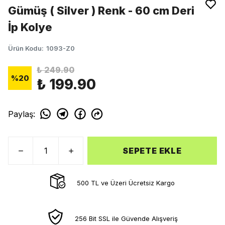
Gümüş ( Silver ) Renk - 60 cm Deri
İp Kolye
Ürün Kodu
:
1093-Z0
₺ 249.90
%
20
₺ 199.90
Paylaş
:
SEPETE EKLE
500 TL ve Üzeri Ücretsiz Kargo
256 Bit SSL ile Güvende Alışveriş