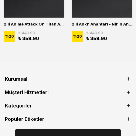
2'li Anime Attack On Titan Acrylic Maria Anime Naruto Erkek Kadın Kolye Seti
2'li Ankh Anahtarı - Nil'in Anahtarı - Kuru Kafa Erkek Kadın Kolye Seti
₺ 449.90
₺ 449.90
%
20
%
20
₺ 359.90
₺ 359.90
Kurumsal
Müşteri Hizmetleri
Kategoriler
Popüler Etiketler