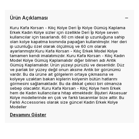
Ürün Açıklaması
Kuru Kafa Korsan - Kılıç Kolye Deri İp Kolye Gümüş Kaplama
Erkek Kadın Kolye sizler için özellikle Deri İp Kolye seven
kullanıcılar için tasarlandı. 60 cm ideal ip uzunluğuna sahip
olan kolye kapatma kısmında papağan kullanılmıştır. Her deri
ip uzunluğu özel olarak ölçülmüş ve 60 cm olarak
ayarlanmıştır.Kuru Kafa Korsan - Kılıç Erkek Model Kolye
tamamen kendi imalatımızdır. Kuru Kafa Korsan - Kılıç Kadın
Model Kolye Gümüş Kaplamalıdır diğer bilinen adı Antik
Gümüş Kaplamalıdır. Ürün yüzeyi pürüzlü ve desenlidir. Düz
ve parlak bir yüzey değil onun aksine Antik bir görünümü
vardır. Bu da ürüne ait gölgelerin ortaya çıkmasına ve
kolyeye uzaktan bakan kişilerin kolyenin bütün hatlarını
görmesini sağlamaktadır. Bu da dikkat çekici biri olmanıza
sebep olacaktır. Kuru Kafa Korsan - Kılıç Kolye hem Erkek
hem de Kadın kullancılara hitap etmektedir. Bijuteri Aksesuar
Kolye modellerinde en çok ve farklı tasarımlar bize aittir. Bu
Farklı Accessories olarak size güncel Kadın Erkek Kolye
Modeller
Devamını Göster