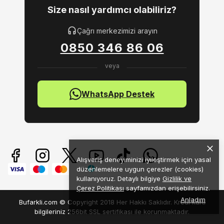
Size nasıl yardımcı olabiliriz?
Çağrı merkezimizi arayın
0850 346 86 06
WhatsApp Destek
Alışveriş deneyiminizi iyileştirmek için yasal
düzenlemelere uygun çerezler (cookies)
kullanıyoruz. Detaylı bilgiye
Gizlilik ve
Çerez Politikası
sayfamızdan erişebilirsiniz.
Anladım
Bufarkli.com © Copyright 2018 Her Hakkı Saklıdır. Kredi kartı
bilgileriniz 256bit SSL sertifikası ile korunmaktadır.