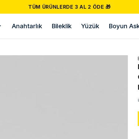
500 TL VE ÜZERI ÜCR
Anahtarlık
Bileklik
Yüzük
Boyun Askı