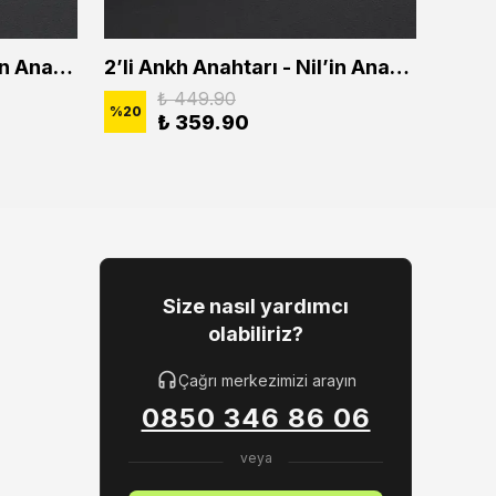
2'li Ankh Anahtarı - Nil'in Anahtarı Erkek Kadın Kolye Seti
2’li Ankh Anahtarı - Nil’in Anahtarı Erkek Kadın Kolye Seti
₺ 449.90
%
20
%
20
₺ 359.90
Size nasıl yardımcı
olabiliriz?
Çağrı merkezimizi arayın
0850 346 86 06