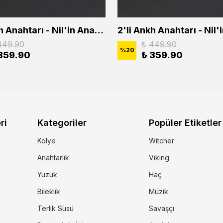
2'li Ankh Anahtarı - Nil'in Anahtarı - Kuru Kafa Erkek Kadın Kolye Seti
449.90
₺ 449.90
%
20
359.90
₺ 359.90
ri
Kategoriler
Popüler Etiketler
Kolye
Witcher
Anahtarlık
Viking
Yüzük
Haç
Bileklik
Müzik
Terlik Süsü
Savaşçı