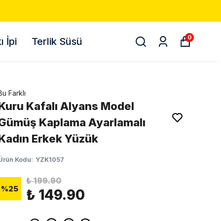
ETSIZ KARGO! 📦
0
 İpi
Terlik Süsü
Bu Farklı
Kuru Kafalı Alyans Model
Gümüş Kaplama Ayarlamalı
Kadın Erkek Yüzük
Ürün Kodu
:
YZK1057
₺ 199.90
%
25
₺ 149.90