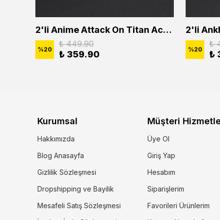
2'li Buffalo Boğa Çubuk Bar Erkek Kadın Kolye Seti
2'li Anime Attack On Titan Acrylic Maria Anime Naruto Erkek Kadın Kolye Seti
₺ 449.90
₺ 
%
20
%
20
₺ 359.90
₺ 
Kurumsal
Müşteri Hizmetle
Hakkımızda
Üye Ol
Blog Anasayfa
Giriş Yap
Gizlilik Sözleşmesi
Hesabım
Dropshipping ve Bayilik
Siparişlerim
Mesafeli Satış Sözleşmesi
Favorileri Ürünlerim