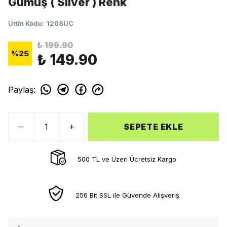
Gümüş ( Silver ) Renk
Ürün Kodu
:
1208UC
₺ 199.90
%
25
₺ 149.90
Paylaş
:
SEPETE EKLE
500 TL ve Üzeri Ücretsiz Kargo
256 Bit SSL ile Güvende Alışveriş