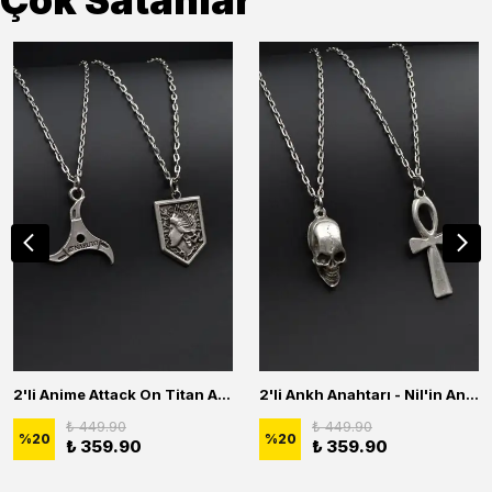
Çok Satanlar
2'li Anime Attack On Titan Acrylic Maria Anime Naruto Erkek Kadın Kolye Seti
2'li Ankh Anahtarı - Nil'in Anahtarı - Kuru Kafa Erkek Kadın Kolye Seti
₺ 449.90
₺ 449.90
%
20
%
20
₺ 359.90
₺ 359.90