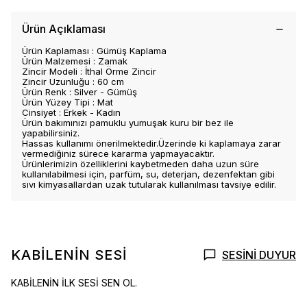
Ürün Açıklaması
Ürün Kaplaması : Gümüş Kaplama
Ürün Malzemesi : Zamak
Zincir Modeli : İthal Örme Zincir
Zincir Uzunluğu : 60 cm
Ürün Renk : Silver - Gümüş
Ürün Yüzey Tipi : Mat
Cinsiyet : Erkek - Kadın
Ürün bakımınızı pamuklu yumuşak kuru bir bez ile
yapabilirsiniz.
Hassas kullanımı önerilmektedir.Üzerinde ki kaplamaya zarar
vermediğiniz sürece kararma yapmayacaktır.
Ürünlerimizin özelliklerini kaybetmeden daha uzun süre
kullanılabilmesi için, parfüm, su, deterjan, dezenfektan gibi
sıvı kimyasallardan uzak tutularak kullanılması tavsiye edilir.
KABİLENİN SESİ
SESİNİ DUYUR
KABİLENİN İLK SESİ SEN OL.