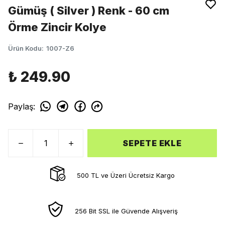
Gümüş ( Silver ) Renk - 60 cm
Örme Zincir Kolye
Ürün Kodu
:
1007-Z6
₺ 249.90
Paylaş
:
SEPETE EKLE
500 TL ve Üzeri Ücretsiz Kargo
256 Bit SSL ile Güvende Alışveriş