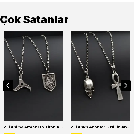
Çok Satanlar
2'li Anime Attack On Titan Acrylic Maria Anime Naruto Erkek Kadın Kolye Seti
2'li Ankh Anahtarı - Nil'in Anahtarı - Kuru Kafa Erkek Kadın Kolye Seti