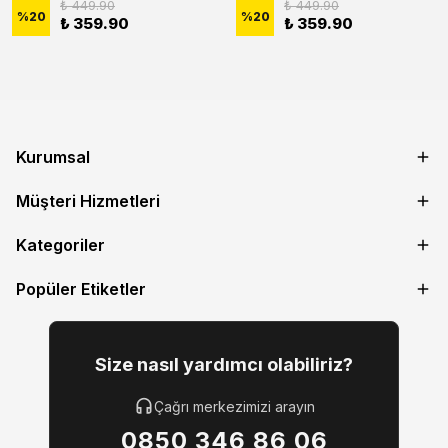
₺ 449.90
₺ 449.90
%
20
%
20
₺ 359.90
₺ 359.90
Kurumsal
Müşteri Hizmetleri
Kategoriler
Popüler Etiketler
Size nasıl yardımcı olabiliriz?
Çağrı merkezimizi arayın
0850 346 86 06