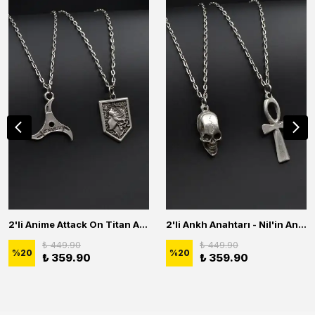
2'li Anime Attack On Titan Acrylic Maria Anime Naruto Erkek Kadın Kolye Seti
2'li Ankh Anahtarı - Nil'in Anahtarı - Kuru Kafa Erkek Kadın Kolye Seti
₺ 449.90
₺ 449.90
%
20
%
20
₺ 359.90
₺ 359.90