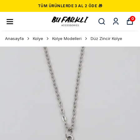
TÜM ÜRÜNLERDE 3 AL 2 ÖDE 🎁
0
Anasayfa
Kolye
Kolye Modelleri
Düz Zincir Kolye