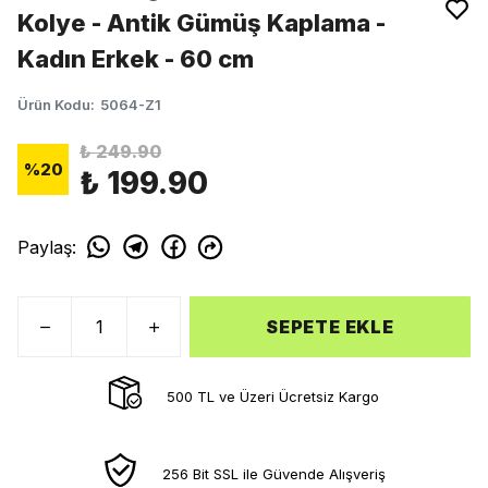
Kolye - Antik Gümüş Kaplama -
Kadın Erkek - 60 cm
Ürün Kodu
:
5064-Z1
₺ 249.90
%
20
₺ 199.90
Paylaş
:
SEPETE EKLE
500 TL ve Üzeri Ücretsiz Kargo
256 Bit SSL ile Güvende Alışveriş