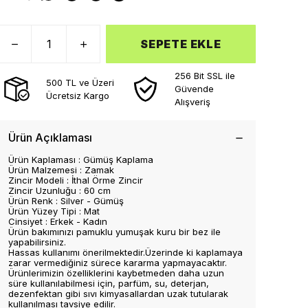
SEPETE EKLE
256 Bit SSL ile
500 TL ve Üzeri
Güvende
Ücretsiz Kargo
Alışveriş
Ürün Açıklaması
Ürün Kaplaması : Gümüş Kaplama
Ürün Malzemesi : Zamak
Zincir Modeli : İthal Örme Zincir
Zincir Uzunluğu : 60 cm
Ürün Renk : Silver - Gümüş
Ürün Yüzey Tipi : Mat
Cinsiyet : Erkek - Kadın
Ürün bakımınızı pamuklu yumuşak kuru bir bez ile
yapabilirsiniz.
Hassas kullanımı önerilmektedir.Üzerinde ki kaplamaya
zarar vermediğiniz sürece kararma yapmayacaktır.
Ürünlerimizin özelliklerini kaybetmeden daha uzun
süre kullanılabilmesi için, parfüm, su, deterjan,
dezenfektan gibi sıvı kimyasallardan uzak tutularak
kullanılması tavsiye edilir.