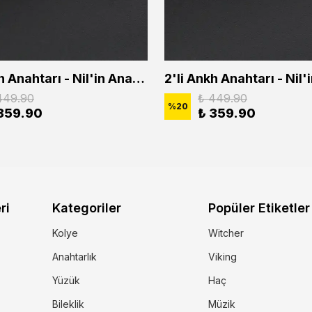
2'li Ankh Anahtarı - Nil'in Anahtarı - Kuru Kafa Erkek Kadın Kolye Seti
449.90
₺ 449.90
%
20
359.90
₺ 359.90
ri
Kategoriler
Popüler Etiketler
Kolye
Witcher
Anahtarlık
Viking
Yüzük
Haç
Bileklik
Müzik