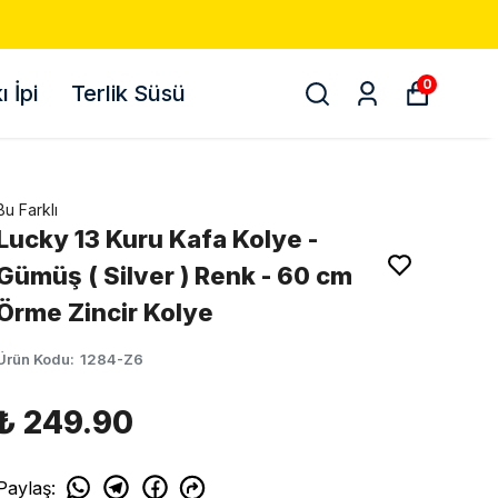
0
 İpi
Terlik Süsü
Bu Farklı
Lucky 13 Kuru Kafa Kolye -
Gümüş ( Silver ) Renk - 60 cm
Örme Zincir Kolye
Ürün Kodu
:
1284-Z6
₺ 249.90
Paylaş
: