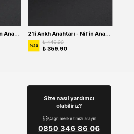
2'li Ankh Anahtarı - Nil'in Anahtarı Erkek Kadın Kolye Seti
2’li Ankh Anahtarı - Nil’in Anahtarı Erkek Kadın Kolye Seti
₺ 449.90
%
20
%
20
₺ 359.90
Size nasıl yardımcı
olabiliriz?
Çağrı merkezimizi arayın
0850 346 86 06