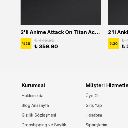
2'li Buffalo Boğa Çubuk Bar Erkek Kadın Kolye Seti
2'li Anime Attack On Titan Acrylic Maria Anime Naruto Erkek Kadın Kolye Seti
₺ 449.90
₺ 
%
20
%
20
₺ 359.90
₺ 
Kurumsal
Müşteri Hizmetle
Hakkımızda
Üye Ol
Blog Anasayfa
Giriş Yap
Gizlilik Sözleşmesi
Hesabım
Dropshipping ve Bayilik
Siparişlerim