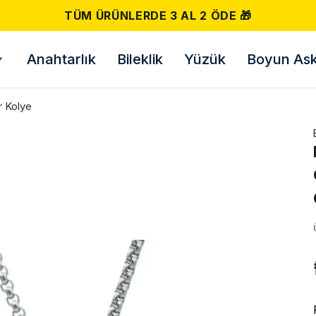
500 TL VE ÜZERI ÜCRETSIZ KARGO! 📦
Anahtarlık
Bileklik
Yüzük
Boyun Askı
r Kolye