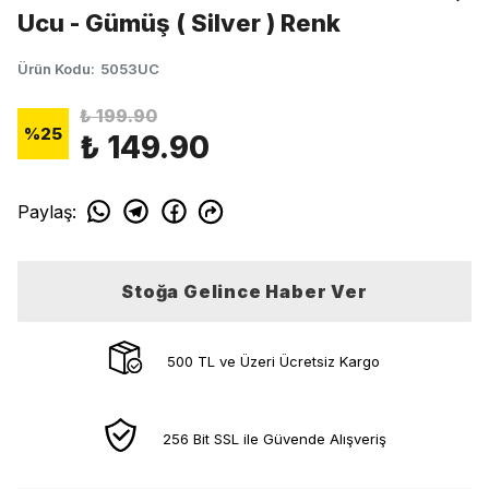
Ucu - Gümüş ( Silver ) Renk
Ürün Kodu
:
5053UC
₺ 199.90
%
25
₺ 149.90
Paylaş
:
Stoğa Gelince Haber Ver
500 TL ve Üzeri Ücretsiz Kargo
256 Bit SSL ile Güvende Alışveriş