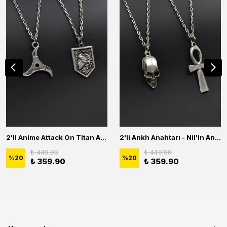
2'li Anime Attack On Titan Acrylic Maria Anime Naruto Erkek Kadın Kolye Seti
2'li Ankh Anahtarı - Nil'in Anahtarı - Kuru Kafa Erkek Kadın Kolye Seti
₺ 449.90
₺ 449.90
%
20
%
20
₺ 359.90
₺ 359.90