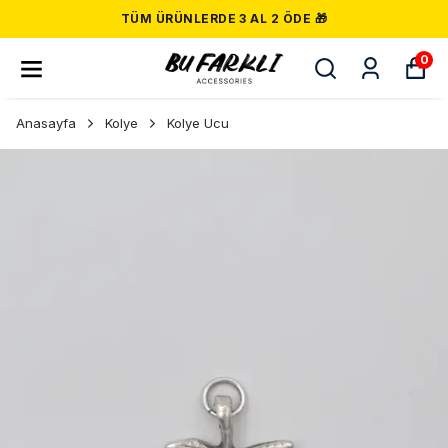
TÜM ÜRÜNLERDE 3 AL 2 ÖDE 🎁
0
Anasayfa
Kolye
Kolye Ucu