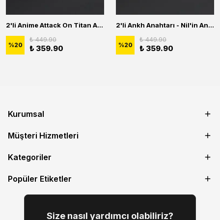
2'li Anime Attack On Titan Acrylic Maria Anime Naruto Erkek Kadın Kolye Seti
2'li Ankh Anahtarı - Nil'in Anahtarı - Kuru Kafa Erkek Kadın Kolye Seti
₺ 449.90
₺ 449.90
%
20
%
20
₺ 359.90
₺ 359.90
Kurumsal
Müşteri Hizmetleri
Kategoriler
Popüler Etiketler
Size nasıl yardımcı olabiliriz?