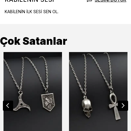
KABİLENİN İLK SESİ SEN OL.
Çok Satanlar