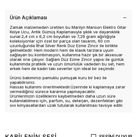
Ürün Açıklaması
Zamak malzemeden üretilen bu Marilyn Manson Elektro Gitar
Kolye Ucu, Antik Gümüş Kaplamasıyla şıklık ve dayanıklılık
sunar.2,4 cm x 6,2 cm boyutları ve 7,29 gram ağırlığıyla
koleksiyonlar için özel bir parça olan tasarım, 60 cm
uzunluğunda İthal Silver Renk Düz Ezme Zincir ile birlikte
gelmektedir. Hem modern hem de klasik tarzlara uyum
sağlayan bu kombinasyon, kullanıma hazır şık bir aksesuar
olarak öne çıkıyor. Sağlam Düz Ezme Zincir yapısı ile günlük
kullanımda pratiklik ve uzun ömürlülük vadeden bu set, hem
erkek hem de kadın takı severler için ideal bir seçimdir.
Ürünü bakımınızı pamuklu yumuşak kuru bir bez ile
yapabilirsiniz.
Hassas kullanımı önerilmektedir.Üzerinde ki kaplamaya zarar
vermediğiniz sürece kararma yapmayacaktır.
Ürünlerimizin özelliklerini kaybetmeden daha uzun süre
kullanılabilmesi için, parfüm, su, deterjan, dezenfektan gibi
sıvı kimyasallardan uzak tutularak kullanılması tavsiye edilir.
KABİLENİN SESİ
SESİNİ DUYUR