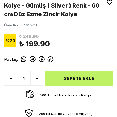
Kolye - Gümüş ( Silver ) Renk - 60
cm Düz Ezme Zincir Kolye
Ürün Kodu
:
1315-Z1
₺ 249.90
%
20
₺ 199.90
Paylaş
:
SEPETE EKLE
500 TL ve Üzeri Ücretsiz Kargo
256 Bit SSL ile Güvende Alışveriş