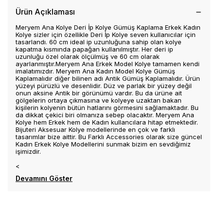
Ürün Açıklaması
Meryem Ana Kolye Deri İp Kolye Gümüş Kaplama Erkek Kadın
Kolye sizler için özellikle Deri İp Kolye seven kullanıcılar için
tasarlandı. 60 cm ideal ip uzunluğuna sahip olan kolye
kapatma kısmında papağan kullanılmıştır. Her deri ip
uzunluğu özel olarak ölçülmüş ve 60 cm olarak
ayarlanmıştır.Meryem Ana Erkek Model Kolye tamamen kendi
imalatımızdır. Meryem Ana Kadın Model Kolye Gümüş
Kaplamalıdır diğer bilinen adı Antik Gümüş Kaplamalıdır. Ürün
yüzeyi pürüzlü ve desenlidir. Düz ve parlak bir yüzey değil
onun aksine Antik bir görünümü vardır. Bu da ürüne ait
gölgelerin ortaya çıkmasına ve kolyeye uzaktan bakan
kişilerin kolyenin bütün hatlarını görmesini sağlamaktadır. Bu
da dikkat çekici biri olmanıza sebep olacaktır. Meryem Ana
Kolye hem Erkek hem de Kadın kullancılara hitap etmektedir.
Bijuteri Aksesuar Kolye modellerinde en çok ve farklı
tasarımlar bize aittir. Bu Farklı Accessories olarak size güncel
Kadın Erkek Kolye Modellerini sunmak bizim en sevdiğimiz
işimizdir.
<
Devamını Göster