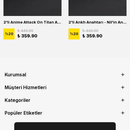
2'li Anime Attack On Titan Acrylic Maria Anime Naruto Erkek Kadın Kolye Seti
2'li Ankh Anahtarı - Nil'in Anahtarı - Kuru Kafa Erkek Kadın Kolye Seti
₺ 449.90
₺ 449.90
%
20
%
20
₺ 359.90
₺ 359.90
Kurumsal
Müşteri Hizmetleri
Kategoriler
Popüler Etiketler