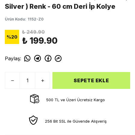
Silver ) Renk - 60 cm Deri İp Kolye
Ürün Kodu
:
1152-Z0
₺ 249.90
%
20
₺ 199.90
Paylaş
:
SEPETE EKLE
500 TL ve Üzeri Ücretsiz Kargo
256 Bit SSL ile Güvende Alışveriş