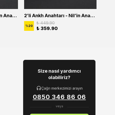
2'li Ankh Anahtarı - Nil'in Anahtarı Erkek Kadın Kolye Seti
2’li Ankh Anahtarı - Nil’in Anahtarı Erkek Kadın Kolye Seti
₺ 449.90
%
20
%
20
₺ 359.90
Size nasıl yardımcı
olabiliriz?
Çağrı merkezimizi arayın
0850 346 86 06