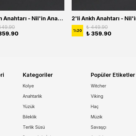
2'li Ankh Anahtarı - Nil'in Anahtarı - Kuru Kafa Erkek Kadın Kolye Seti
449.90
₺ 449.90
%
20
359.90
₺ 359.90
ri
Kategoriler
Popüler Etiketler
Kolye
Witcher
Anahtarlık
Viking
Yüzük
Haç
Bileklik
Müzik
Terlik Süsü
Savaşçı