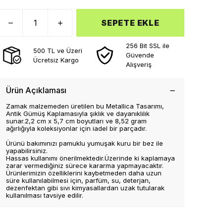
SEPETE EKLE
256 Bit SSL ile
500 TL ve Üzeri
Güvende
Ücretsiz Kargo
Alışveriş
Ürün Açıklaması
Zamak malzemeden üretilen bu Metallica Tasarımı,
Antik Gümüş Kaplamasıyla şıklık ve dayanıklılık
sunar.2,2 cm x 5,7 cm boyutları ve 8,52 gram
ağırlığıyla koleksiyonlar için iadel bir parçadır.
Ürünü bakımınızı pamuklu yumuşak kuru bir bez ile
yapabilirsiniz.
Hassas kullanımı önerilmektedir.Üzerinde ki kaplamaya
zarar vermediğiniz sürece kararma yapmayacaktır.
Ürünlerimizin özelliklerini kaybetmeden daha uzun
süre kullanılabilmesi için, parfüm, su, deterjan,
dezenfektan gibi sıvı kimyasallardan uzak tutularak
kullanılması tavsiye edilir.