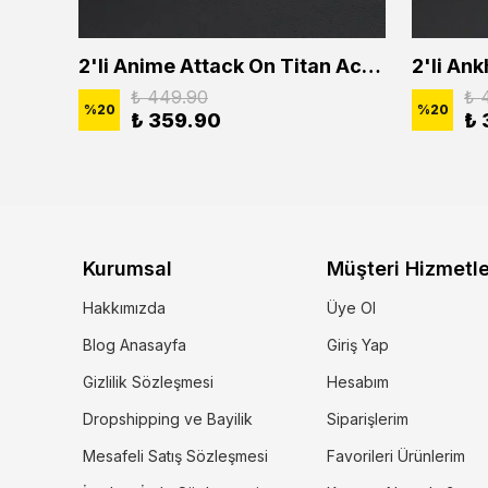
2'li Buffalo Boğa Çubuk Bar Erkek Kadın Kolye Seti
2'li Anime Attack On Titan Acrylic Maria Anime Naruto Erkek Kadın Kolye Seti
₺ 449.90
₺ 
%
20
%
20
₺ 359.90
₺ 
Kurumsal
Müşteri Hizmetle
Hakkımızda
Üye Ol
Blog Anasayfa
Giriş Yap
Gizlilik Sözleşmesi
Hesabım
Dropshipping ve Bayilik
Siparişlerim
Mesafeli Satış Sözleşmesi
Favorileri Ürünlerim