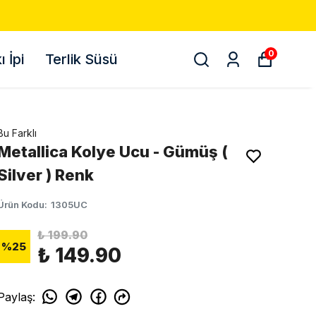
O! 📦
0
 İpi
Terlik Süsü
Bu Farklı
Metallica Kolye Ucu - Gümüş (
Silver ) Renk
Ürün Kodu
:
1305UC
₺ 199.90
%
25
₺ 149.90
Paylaş
: