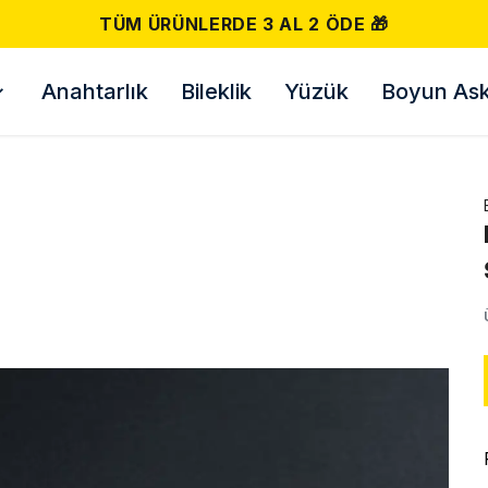
500 TL VE ÜZERI ÜCRETSIZ KARG
Anahtarlık
Bileklik
Yüzük
Boyun Askı