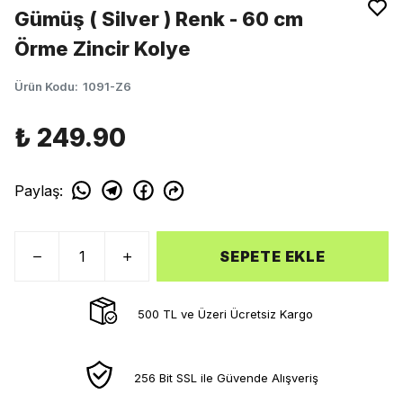
Gümüş ( Silver ) Renk - 60 cm
Örme Zincir Kolye
Ürün Kodu
:
1091-Z6
₺ 249.90
Paylaş
:
SEPETE EKLE
500 TL ve Üzeri Ücretsiz Kargo
256 Bit SSL ile Güvende Alışveriş