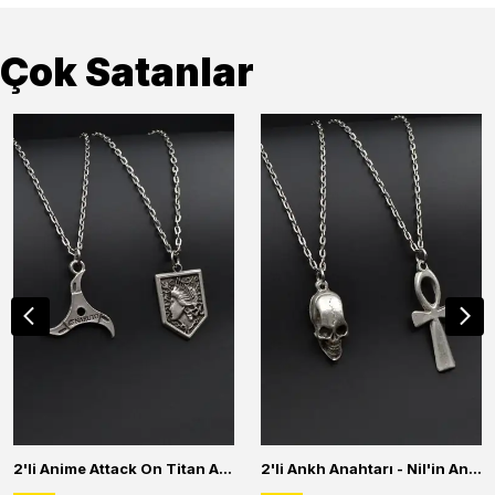
Çok Satanlar
2'li Anime Attack On Titan Acrylic Maria Anime Naruto Erkek Kadın Kolye Seti
2'li Ankh Anahtarı - Nil'in Anahtarı - Kuru Kafa Erkek Kadın Kolye Seti