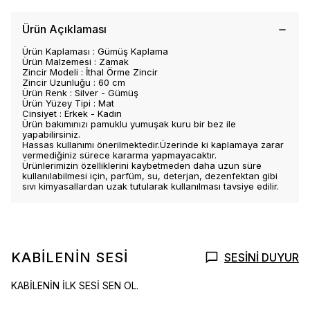
Ürün Açıklaması
Ürün Kaplaması : Gümüş Kaplama
Ürün Malzemesi : Zamak
Zincir Modeli : İthal Örme Zincir
Zincir Uzunluğu : 60 cm
Ürün Renk : Silver - Gümüş
Ürün Yüzey Tipi : Mat
Cinsiyet : Erkek - Kadın
Ürün bakımınızı pamuklu yumuşak kuru bir bez ile
yapabilirsiniz.
Hassas kullanımı önerilmektedir.Üzerinde ki kaplamaya zarar
vermediğiniz sürece kararma yapmayacaktır.
Ürünlerimizin özelliklerini kaybetmeden daha uzun süre
kullanılabilmesi için, parfüm, su, deterjan, dezenfektan gibi
sıvı kimyasallardan uzak tutularak kullanılması tavsiye edilir.
KABİLENİN SESİ
SESİNİ DUYUR
KABİLENİN İLK SESİ SEN OL.