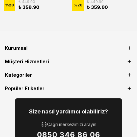
₺ 449.90
₺ 449.90
%
20
%
20
₺ 359.90
₺ 359.90
Kurumsal
Müşteri Hizmetleri
Kategoriler
Popüler Etiketler
Size nasıl yardımcı olabiliriz?
Çağrı merkezimizi arayın
0850 346 86 06